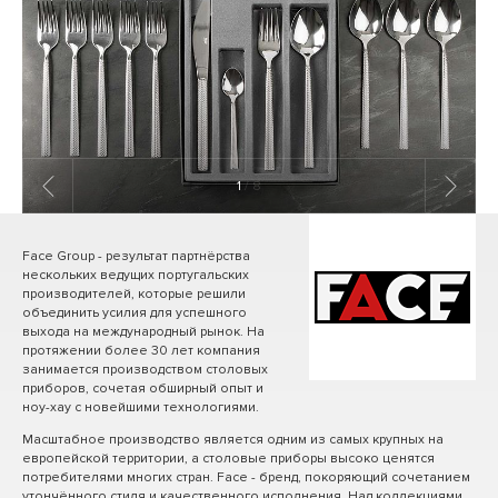
1
/ 8
Face Group - результат партнёрства
нескольких ведущих португальских
производителей, которые решили
объединить усилия для успешного
выхода на международный рынок. На
протяжении более 30 лет компания
занимается производством столовых
приборов, сочетая обширный опыт и
ноу-хау с новейшими технологиями.
Масштабное производство является одним из самых крупных на
европейской территории, а столовые приборы высоко ценятся
потребителями многих стран. Face - бренд, покоряющий сочетанием
утончённого стиля и качественного исполнения. Над коллекциями