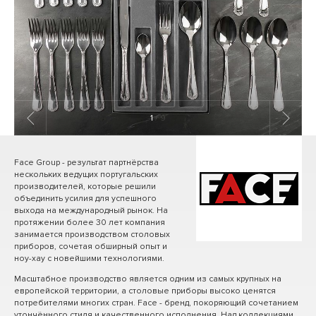
1
/ 9
Face Group - результат партнёрства
нескольких ведущих португальских
производителей, которые решили
объединить усилия для успешного
выхода на международный рынок. На
протяжении более 30 лет компания
занимается производством столовых
приборов, сочетая обширный опыт и
ноу-хау с новейшими технологиями.
Масштабное производство является одним из самых крупных на
европейской территории, а столовые приборы высоко ценятся
потребителями многих стран. Face - бренд, покоряющий сочетанием
утончённого стиля и качественного исполнения. Над коллекциями