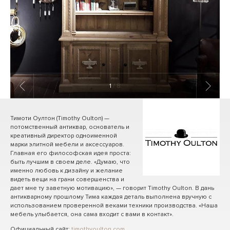
1
/ 8
Тимоти Оултон (Timothy Oulton) —
потомственный антиквар, основатель и
креативный директор одноименной
марки элитной мебели и аксессуаров.
Главная его философская идея проста:
быть лучшим в своем деле. «Думаю, что
именно любовь к дизайну и желание
видеть вещи на грани совершенства и
дает мне ту заветную мотивацию», — говорит Timothy Oulton. В дань
антикварному прошлому Тима каждая деталь выполнена вручную с
использованием проверенной веками техники производства. «Наша
мебель улыбается, она сама входит с вами в контакт».
Официальный сайт:
timothyoulton.com