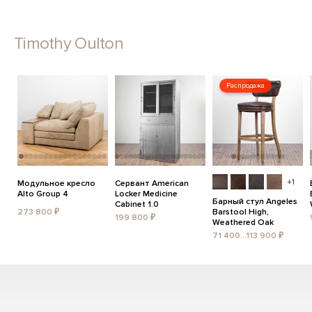
Timothy Oulton
Распродажа
+1
Модульное кресло
Сервант American
Alto Group 4
Locker Medicine
Барный стул Angeles
Cabinet 1.0
273 800 ₽
Barstool High,
199 800 ₽
Weathered Oak
71 400...113 900 ₽