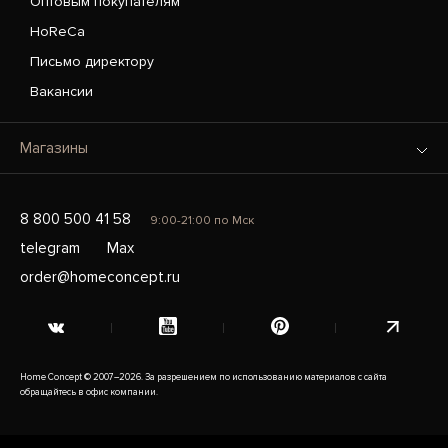
Оптовым покупателям
HoReCa
Письмо директору
Вакансии
Магазины
8 800 500 41 58
9:00-21:00 по Мск
telegram
Max
order@homeconcept.ru
Home Concept © 2007–2026. За разрешением по использованию материалов с сайта
обращайтесь в офис компании.