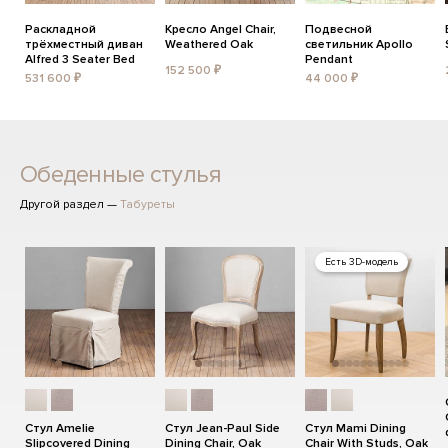
Раскладной
Кресло Angel Chair,
Подвесной
трёхместный диван
Weathered Oak
светильник Apollo
Alfred 3 Seater Bed
Pendant
152 500 ₽
531 600 ₽
44 000 ₽
Обеденные стулья
Другой раздел —
Табуреты
Есть 3D-модель
Стул Amelie
Стул Jean-Paul Side
Стул Mami Dining
Slipcovered Dining
Dining Chair, Oak
Chair With Studs, Oak