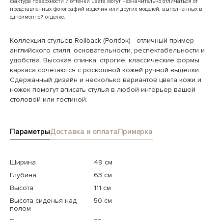
фактура поверхности и оттенки цвета могут незначительно отличаться от
представленных фотографий изделия или других моделей, выполненных в
одноименной отделке.
Коллекция стульев Rollback (Ролбэк) - отличный пример
английского стиля, основательности, респектабельности и
удобства. Высокая спинка, строгие, классические формы
каркаса сочетаются с роскошной кожей ручной выделки.
Сдержанный дизайн и несколько вариантов цвета кожи и
ножек помогут вписать стулья в любой интерьер вашей
столовой или гостиной.
Параметры
Доставка и оплата
Примерка
Ширина
49 см
Глубина
63 см
Высота
111 см
Высота сиденья над
50 см
полом