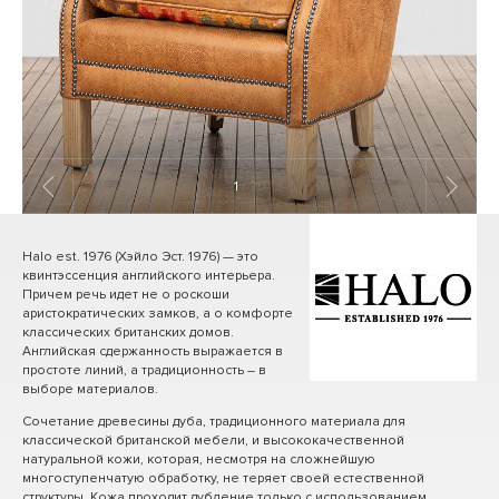
1
/ 20
Halo est. 1976 (Хэйло Эст. 1976) — это
квинтэссенция английского интерьера.
Причем речь идет не о роскоши
аристократических замков, а о комфорте
классических британских домов.
Английская сдержанность выражается в
простоте линий, а традиционность – в
выборе материалов.
Сочетание древесины дуба, традиционного материала для
классической британской мебели, и высококачественной
натуральной кожи, которая, несмотря на сложнейшую
многоступенчатую обработку, не теряет своей естественной
структуры. Кожа проходит дубление только с использованием