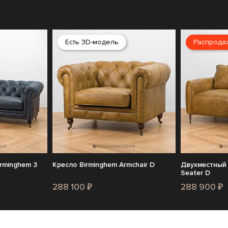
Есть 3D-модель
Распрода
rminghem 3
Кресло Birminghem Armchair D
Двухместный 
Seater D
288 100 ₽
288 900 ₽