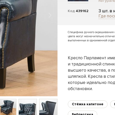
натураль
3 шт. в
Код
439162
Где пос
Специфика ручного окрашивания и 
цвета могут незначительно отлича
выполненных в одноименной отдел
Кресло Парламент име
и традиционной спинк
высшего качества, а 
шляпкой. Кресла в сти
которые идеально под
обстановки.
Стёжка капитоне
Библиотека