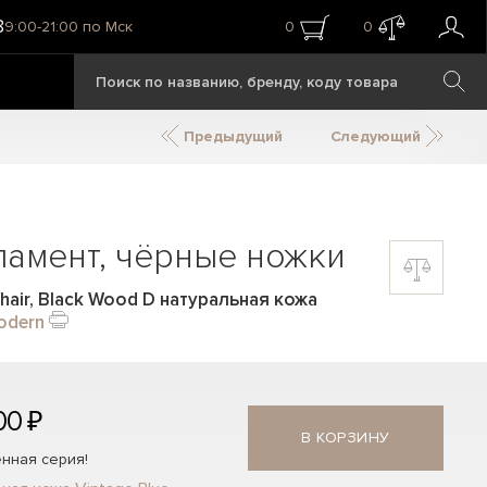
8
9:00-21:00 по Мск
0
0
Предыдущий
Следующий
ламент, чёрные ножки
hair, Black Wood D натуральная кожа
odern
00 ₽
В КОРЗИНУ
нная серия!