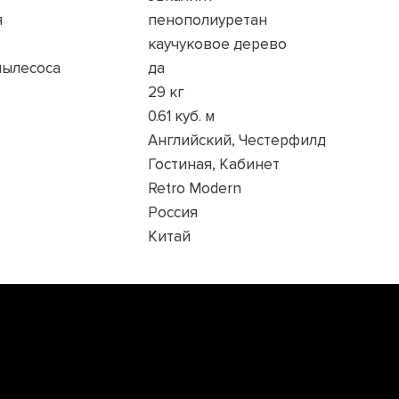
я
пенополиуретан
каучуковое дерево
пылесоса
да
29 кг
0.61 куб. м
Английский, Честерфилд
Гостиная, Кабинет
Retro Modern
Россия
Китай