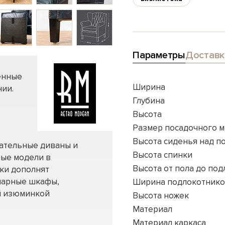
Параметры
Доставк
енные
Ширина
ии.
Глубина
Высота
Размер посадочного м
Высота сиденья над п
вательные диваны и
Высота спинки
ные модели в
Высота от пола до по
нки дополнят
нарные шкафы,
Ширина подлокотник
ей изюминкой
Высота ножек
Материал
Материал каркаса