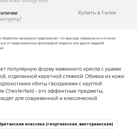
ная кожа Vintage Blue
Купить в 1 клик
 наличии
мотреть?
обработки материала предполагает, что фактура поверхности и оттенки
ться от представленных фотографий изделия или других моделей,
ке.
ет популярную форму каминного кресла с ушами
ой, отделанной каретной стяжкой. Обивка из кожи
подлокотники обиты гвоздиками с круглой
ле Chesterfield - это эффектные предметы,
ходят для современной и классической
Британская классика (георгианская, викторианская)