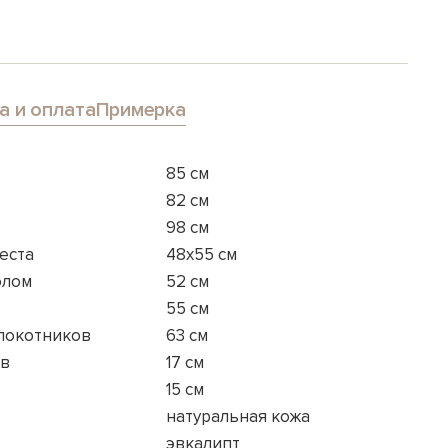
а и оплата
Примерка
85 см
82 см
98 см
еста
48x55 см
олом
52 см
55 см
длокотников
63 см
ов
17 см
15 см
натуральная кожа
эвкалипт