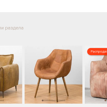
ли раздела
Распрода