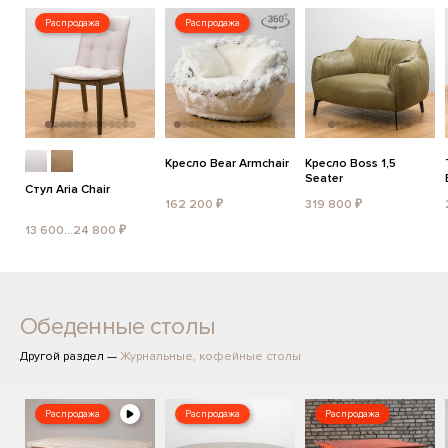
Распродажа
Распродажа
Кресло Bear Armchair
Кресло Boss 1,5
Seater
Стул Aria Chair
162 200 ₽
319 800 ₽
13 600...24 800 ₽
Обеденные столы
Другой раздел —
Журнальные, кофейные столы
Распродажа
Распродажа
Распродажа