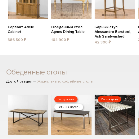
Сервант Adele
Обеденный стол
Барный стул
Cabinet
Agnes Dining Table
Alessandro Barstool,
Ash Sandwashed
386 500 ₽
164 900 ₽
42 300 ₽
Обеденные столы
Другой раздел —
Журнальные, кофейные столы
Распродажа
Распродажа
Есть 3D-модель