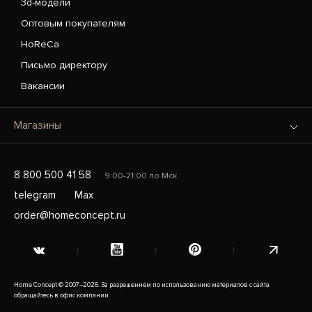
3d-модели
Оптовым покупателям
HoReCa
Письмо директору
Вакансии
Магазины
8 800 500 41 58
9:00-21:00 по Мск
telegram
Max
order@homeconcept.ru
Home Concept © 2007–2026. За разрешением по использованию материалов с сайта
обращайтесь в офис компании.