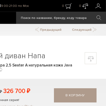
8
9:00-21:00 по Мск
0
0
Предыдущий
Следующий
й диван Напа
a 2,5 Seater A натуральная кожа Java
326 700 ₽
₽
В КОРЗИНУ
нная серия!