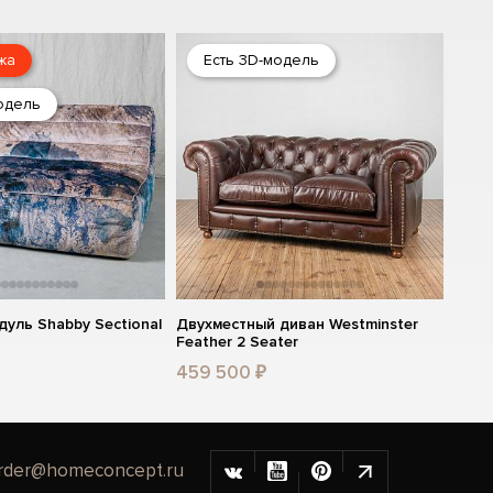
жа
Есть 3D-модель
одель
уль Shabby Sectional
Двухместный диван Westminster
Feather 2 Seater
459 500 ₽
rder@homeconcept.ru