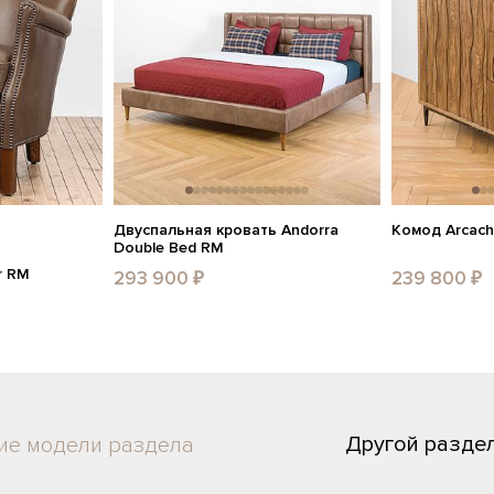
Двуспальная кровать Andorra
Комод Arcach
Double Bed RM
r RM
293 900 ₽
239 800 ₽
Другой разде
ие модели раздела