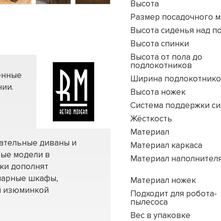
Высота
Размер посадочного м
Высота сиденья над п
Высота спинки
Высота от пола до
подлокотников
енные
Ширина подлокотник
ии.
Высота ножек
Система поддержки с
Жёсткость
Материал
вательные диваны и
Материал каркаса
ные модели в
Материал наполнител
нки дополнят
нарные шкафы,
Материал ножек
ей изюминкой
Подходит для робота-
пылесоса
Вес в упаковке