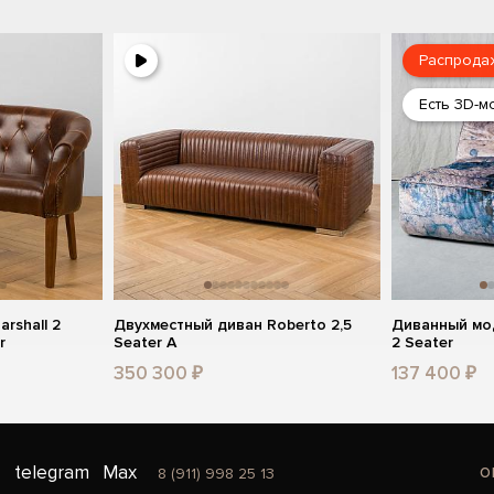
Распрода
Есть 3D-м
rshall 2
Двухместный диван Roberto 2,5
Диванный мод
r
Seater A
2 Seater
350 300 ₽
137 400 ₽
o
telegram
Max
8 (911) 998 25 13