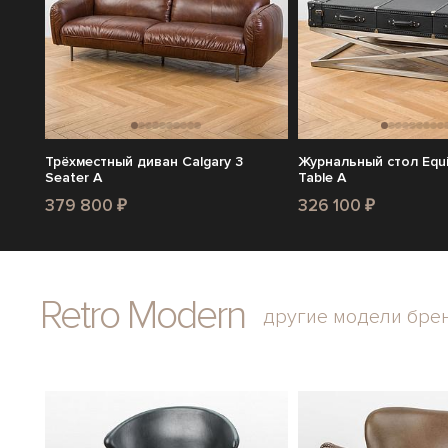
Трёхместный диван Calgary 3
Журнальный стол Equi
Seater A
Table A
379 800 ₽
326 100 ₽
Retro Modern
другие модели бре