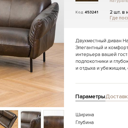
натураль
2 шт. в
Код
453241
Где пос
Двухместный диван На
Элегантный и комфорт
интерьера вашей гост
подлокотники и глубо
и отдыха и убежищем, 
Параметры
Доставк
Ширина
Глубина