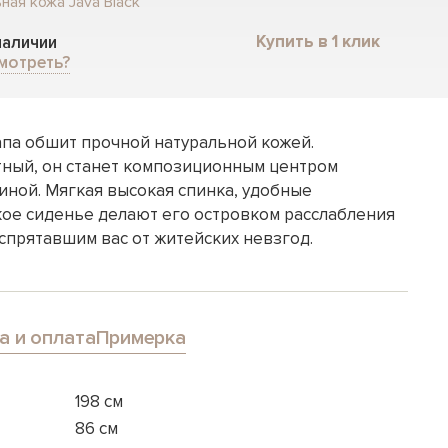
ная кожа Java Black
Купить в 1 клик
 наличии
мотреть?
па обшит прочной натуральной кожей.
ный, он станет композиционным центром
иной. Мягкая высокая спинка, удобные
кое сиденье делают его островком расслабления
спрятавшим вас от житейских невзгод.
а и оплата
Примерка
198 см
86 см