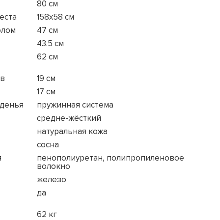
80 см
еста
158x58 см
олом
47 см
43.5 см
62 см
ов
19 см
17 см
иденья
пружинная система
средне-жёсткий
натуральная кожа
сосна
я
пенополиуретан, полипропиленовое
волокно
железо
да
62 кг