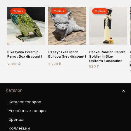
Уценка
Уценка
Уценка
Шкатулка Ceramic
Статуэтка French
Свеча Paraffin Candle
Parrot Box discount1
Bulldog Grey discount1
Soldier In Blue
Uniform 1 discount5
7 080 ₽
3 270 ₽
520 ₽
Каталог
Каталог товаров
Уценённые товары
Бренды
Коллекции