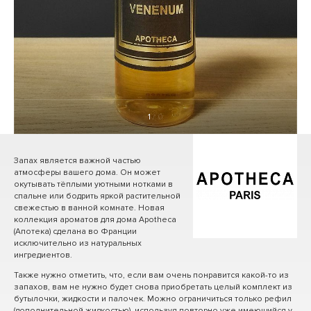
1
/ 0
Запах является важной частью
атмосферы вашего дома. Он может
окутывать тёплыми уютными нотками в
спальне или бодрить яркой растительной
свежестью в ванной комнате. Новая
коллекция ароматов для дома Apotheca
(Апотека) сделана во Франции
исключительно из натуральных
ингредиентов.
Также нужно отметить, что, если вам очень понравится какой-то из
запахов, вам не нужно будет снова приобретать целый комплект из
бутылочки, жидкости и палочек. Можно ограничиться только рефил
(дополнительной жидкостью), используя повторно уже имеющийся у