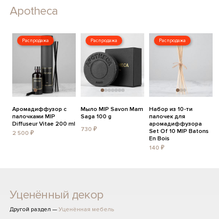
Apotheca
Распродажа
Распродажа
Распродажа
Аромадиффузор с
Мыло MIP Savon Mam
Набор из 10-ти
палочками MIP
Saga 100 g
палочек для
Diffuseur Vitae 200 ml
аромадиффузора
730 ₽
Set Of 10 MIP Batons
2 500 ₽
En Bois
140 ₽
Уценённый декор
Другой раздел —
Уценённая мебель