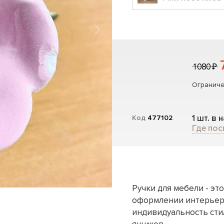
1 080 ₽
Ограниче
1 шт. в 
Код
477102
Где пос
Ручки для мебели - э
оформлении интерьера
индивидуальность ст