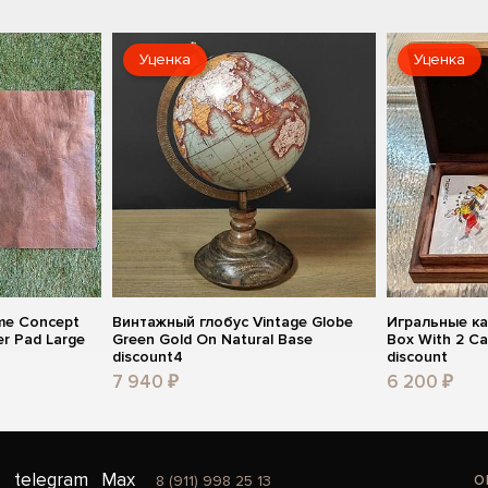
Уценка
Уценка
me Concept
Винтажный глобус Vintage Globe
Игральные ка
er Pad Large
Green Gold On Natural Base
Box With 2 C
discount4
discount
7 940 ₽
6 200 ₽
o
telegram
Max
8 (911) 998 25 13