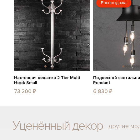
Распродажа
Настенная вешалка 2 Tier Multi
Подвесной светильни
Hook Small
Pendant
73 200 ₽
6 830 ₽
Уценённый декор
другие мо