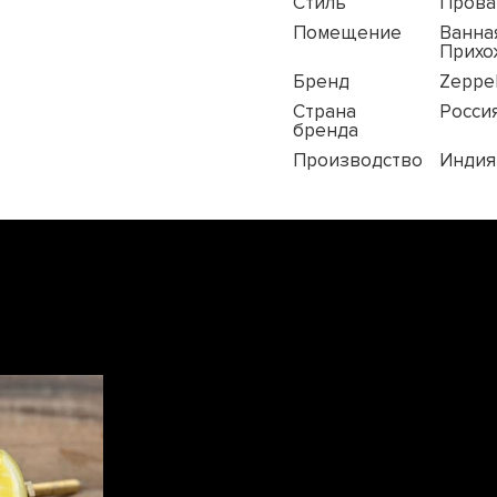
Стиль
Прова
Помещение
Ванная
Прихо
Бренд
Zeppel
Страна
Росси
бренда
Производство
Индия