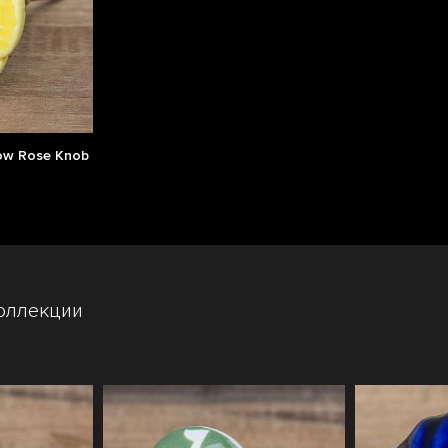
ow Rose Knob
оллекции