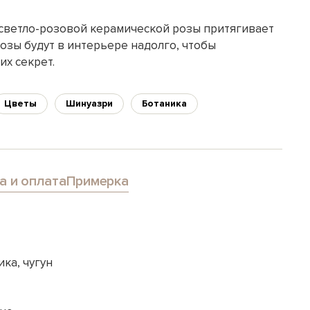
светло-розовой керамической розы притягивает
 розы будут в интерьере надолго, чтобы
их секрет.
Цветы
Шинуазри
Ботаника
а и оплата
Примерка
ка, чугун