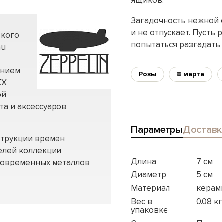
ящиков.
Загадочность нежной 
и не отпускает. Пусть
ткого
попытаться разгадать 
au
анием
Розы
8 марта
ХХ
ой
та и аксессуаров
Параметры
Доставк
струкции времен
елей коллекции
Длина
7 см
 современных металлов
Диаметр
5 см
Материал
керами
Вес в
0.08 кг
упаковке