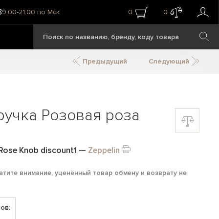
8
9:00-21:00 по Мск
0
0
Предыдущий
Следующий
ручка Розовая роза
Rose Knob discount1
—
Zeppelin
тите внимание, уценённый товар обмену и возврату не
ов: