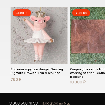
Уценка
Уценка
Ёлочная игрушка Hanger Dancing
Коврик для стола Ho
Pig With Crown 10 cm discount2
Working Station Leath
discount
760 ₽
10 300 ₽
8 800 500 41 58
9:00-21:00 по Мск