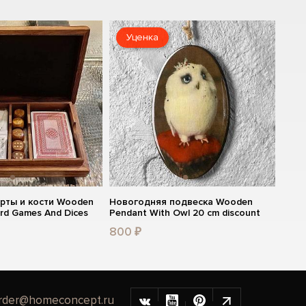
Уценка
рты и кости Wooden
Новогодняя подвеска Wooden
ard Games And Dices
Pendant With Owl 20 cm discount
800 ₽
rder@homeconcept.ru