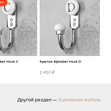
жа
bet Hook C
Крючок Alphabet Hook D
2 450 ₽
Другой раздел —
Уценённая мебель