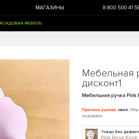
МАГАЗИНЫ
8 800 500 41 5
А
САДОВАЯ МЕБЕЛЬ
Мебельная 
дисконт1
Мебельная ручка Pink 
Причина уценки:
скол.
Обра
подлежит.
Товар без дефект
Pink Rose Knob