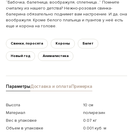
“Бабочка, балетница, воображуля, сплетница…” Помните
считалку из нашего детства? Нежно-розовая свинка-
балерина обязательно поднимет вам настроение. И да, она
воображуля. Кроме белого платьица и пуантов у неё есть
еще и корона на голове.
Свинки, поросята
Короны
Балет
Новый год
Анималистика
Параметры
Доставка и оплата
Примерка
Высота
10 см
Материал
полирезин
Вес в упаковке
0.07 кг
Объем в упаковке
0.001 куб. м