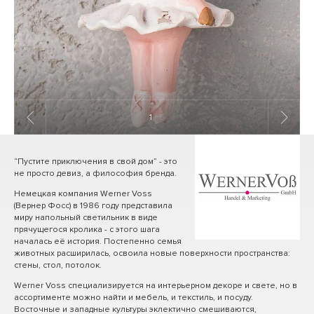
1
/ 6
“Пустите приключения в свой дом” - это
не просто девиз, а философия бренда.
Немецкая компания Werner Voss
(Вернер Фосс) в 1986 году представила
миру напольный светильник в виде
прячущегося кролика - с этого шага
началась её история. Постепенно семья
животных расширилась, освоила новые поверхности пространства:
стены, стол, потолок.
Werner Voss специализируется на интерьерном декоре и свете, но в
ассортименте можно найти и мебель, и текстиль, и посуду.
Восточные и западные культуры эклектично смешиваются,