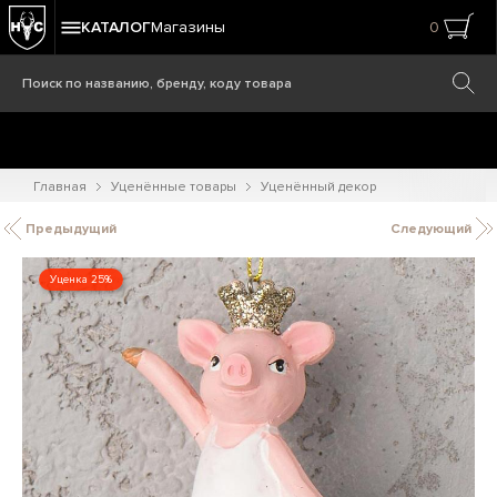
КАТАЛОГ
Магазины
0
Главная
Уценённые товары
Уценённый декор
Предыдущий
Следующий
Уценка 25%