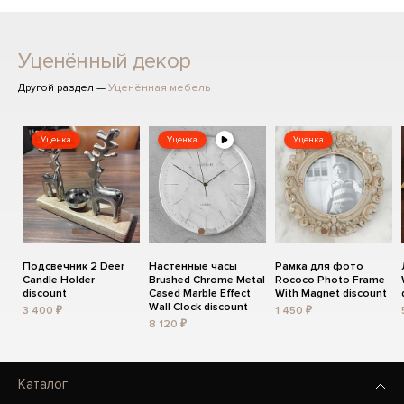
Уценённый декор
Другой раздел —
Уценённая мебель
Уценка
Уценка
Уценка
Подсвечник 2 Deer
Настенные часы
Рамка для фото
Candle Holder
Brushed Chrome Metal
Rococo Photo Frame
discount
Cased Marble Effect
With Magnet discount
Wall Clock discount
3 400 ₽
1 450 ₽
8 120 ₽
Каталог