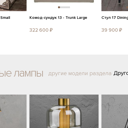
 Small
Комод-сундук 13 - Trunk Large
Стул 17 Dinin
322 600 ₽
39 900 ₽
ные лампы
Друг
другие модели раздела