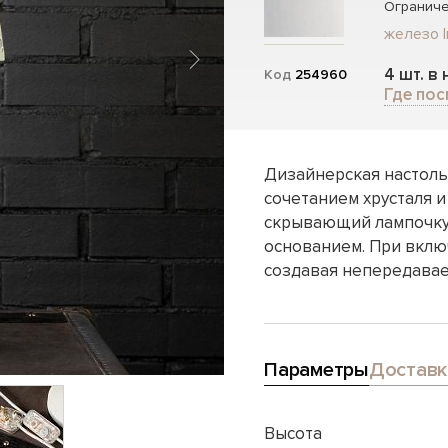
Ограниче
железо I
4 шт. в
Код
254960
Где пос
Дизайнерская настоль
сочетанием хрусталя и
скрывающий лампочку,
основанием. При вклю
создавая непередавае
Параметры
Доставк
Высота