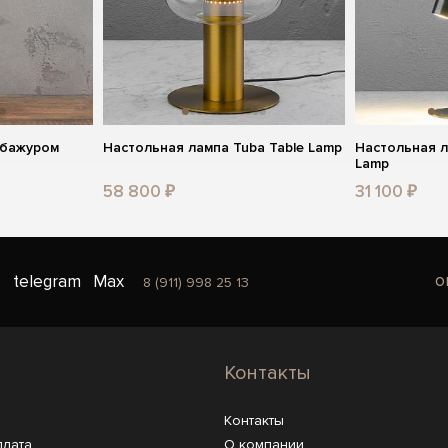
абажуром
Настольная лампа Tuba Table Lamp
Настольная л
Lamp
58 800 ₽
31 100 ₽
o
telegram
Max
8 (911) 998 25 13
Контакты
Контакты
плата
О компании