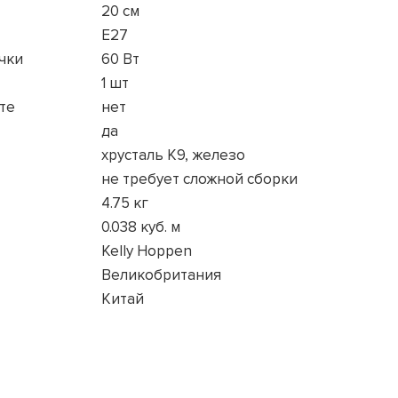
20 см
E27
чки
60 Вт
1 шт
те
нет
да
хрусталь K9, железо
не требует сложной сборки
4.75 кг
0.038 куб. м
Kelly Hoppen
Великобритания
Китай