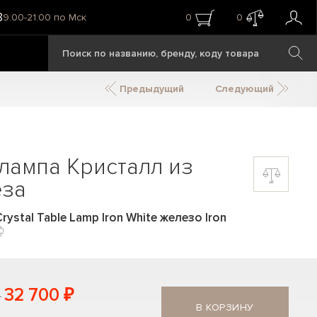
8
9:00-21:00 по Мск
0
0
Предыдущий
Следующий
лампа Кристалл из
еза
ystal Table Lamp Iron White железо Iron
32 700 ₽
В КОРЗИНУ