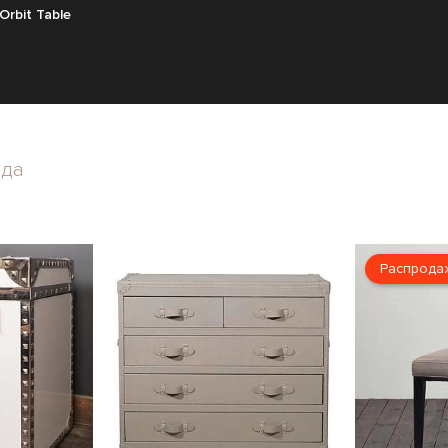
rbit Table
нда
Распрода