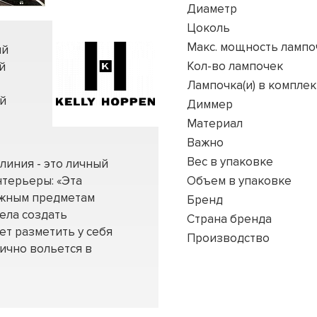
Диаметр
Цоколь
Макс. мощность лампо
ый
Кол-во лампочек
й
Лампочка(и) в комплек
ой
Диммер
Материал
Важно
Вес в упаковке
линия - это личный
нтерьеры: «Эта
Объем в упаковке
ажным предметам
Бренд
тела создать
Страна бренда
т разметить у себя
Производство
ично вольется в