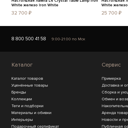
Настольная лампа L4 Crystal Table Lamp Iron
Настольная ла
White железо Iron White
White железо 
32 700 ₽
25 700 ₽
8 800 500 41 58
9:00-21:00 по Мск
Каталог
Сервис
Каталог товаров
Примерка
Уценённые товары
Доставка и о
Бренды
Сборка и ухо
Коллекции
Обмен и воз
Теги и подборки
Накопительн
Материалы и обивки
Аренда това
Интерьеры
Новости и пр
Подарочный сертификат
Публичная о