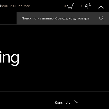
8
9:00-21:00 по Мск
0
0
ing
Kensington