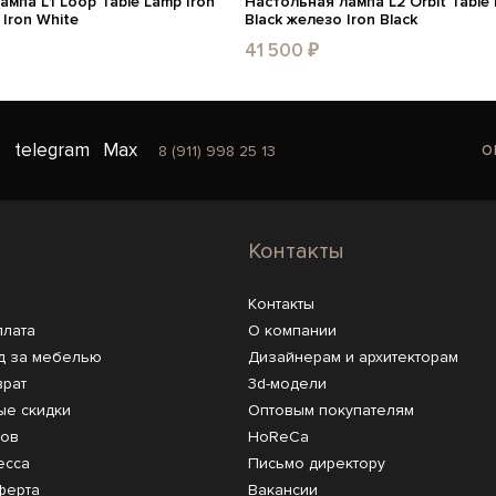
мпа L1 Loop Table Lamp Iron
Настольная лампа L2 Orbit Table 
Iron White
Black железо Iron Black
41 500 ₽
o
telegram
Max
8 (911) 998 25 13
Контакты
Контакты
плата
О компании
д за мебелью
Дизайнерам и архитекторам
врат
3d-модели
ые скидки
Оптовым покупателям
ров
HoReCa
есса
Письмо директору
ферта
Вакансии