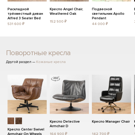
Раскладной
Кресло Angel Chair,
Подвесной
трёхместный диван
Weathered Oak
светильник Apollo
Alfred 3 Seater Bed
Pendant
152 500 ₽
531 600 ₽
44 000 ₽
Поворотные кресла
Другой раздел —
Кожаные кресла
Кресло Detective
Кресло Manager Chair
Armchair D
Кресло Center Swivel
Armchair On Wheels
164 900 ₽
142 700 ₽