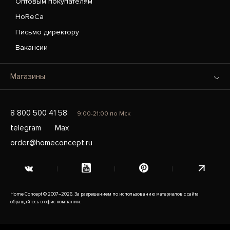
Оптовым покупателям
HoReCa
Письмо директору
Вакансии
Магазины
8 800 500 41 58
9:00-21:00 по Мск
telegram
Max
order@homeconcept.ru
Home Concept © 2007–2026. За разрешением по использованию материалов с сайта
обращайтесь в офис компании.