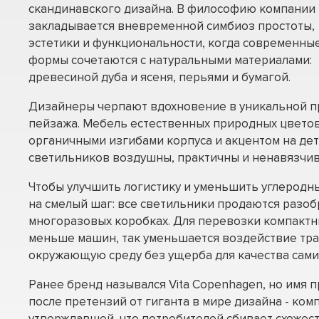
скандинавского дизайна. В философию компании
закладывается вневременной симбиоз простоты,
эстетики и функциональности, когда современны
формы сочетаются с натуральными материалами:
древесиной дуба и ясеня, перьями и бумагой.
Дизайнеры черпают вдохновение в уникальной п
пейзажа. Мебель естественных природных цветов
органичными изгибами корпуса и акцентом на дет
светильников воздушны, практичны и ненавязчив
Чтобы улучшить логистику и уменьшить углеродн
на смелый шаг: все светильники продаются разо
многоразовых коробках. Для перевозки компакт
меньше машин, так уменьшается воздействие тр
окружающую среду без ущерба для качества сами
Ранее бренд назывался Vita Copenhagen, но имя 
после претензий от гиганта в мире дизайна - комп
утверждавшей, что потребителей сбивает схожест