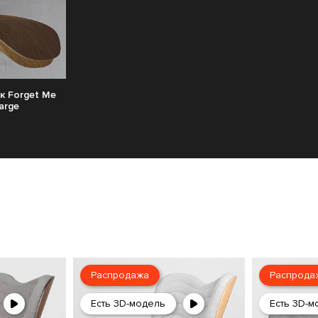
к Forget Me
arge
Распродажа
Распрода
Есть 3D-модель
Есть 3D-м