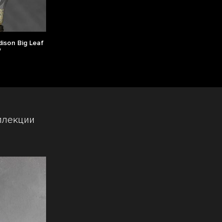
ison Big Leaf
W
ллекции