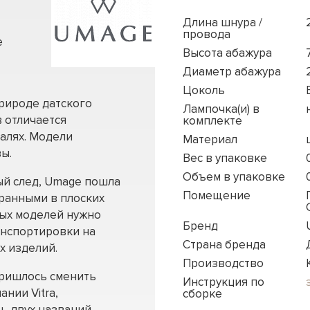
Длина шнура /
провода
е
Высота абажура
Диаметр абажура
Цоколь
рироде датского
Лампочка(и) в
 отличается
комплекте
алях. Модели
Материал
ы.
Вес в упаковке
Объем в упаковке
ый след, Umage пошла
Помещение
бранными в плоских
ных моделей нужно
Бренд
анспортировки на
Страна бренда
х изделий.
Производство
пришлось сменить
Инструкция по
ании Vitra,
сборке
ь двух названий.