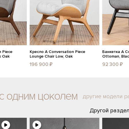
 Piece
Кресло A Conversation Piece
Банкетка A Co
k Oak
Lounge Chair Low, Oak
Ottoman, Bla
196 900 ₽
92 300 ₽
с одним цоколем
другие модели р
Другой разде