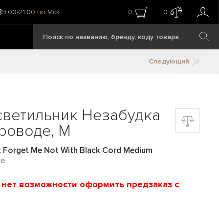
8
9:00-21:00 по Мск
0
0
Следующий
светильник Незабудка
роводе, M
Forget Me Not With Black Cord Medium
e
и нет возможности оформить предзаказ с