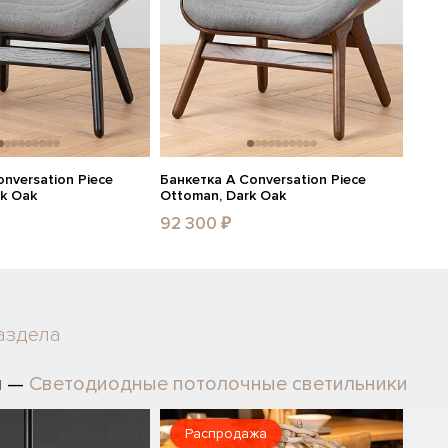
nversation Piece
Банкетка A Conversation Piece
ck Oak
Ottoman, Dark Oak
92 300 ₽
аздела
л —
Светодиодные потолочные светильники
Распродажа