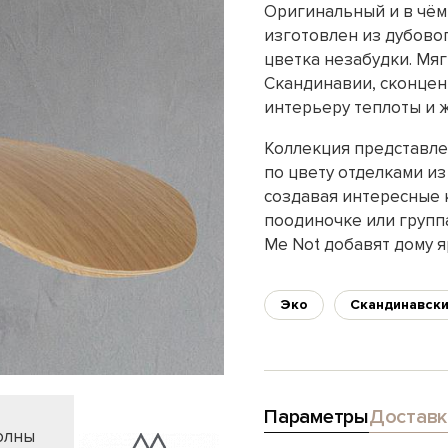
Оригинальный и в чём
изготовлен из дубово
цветка незабудки. Мяг
Скандинавии, сконцен
интерьеру теплоты и 
Коллекция представле
по цвету отделками из
создавая интересные
поодиночке или групп
Me Not добавят дому я
Эко
Скандинавск
Параметры
Доставк
олны