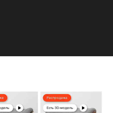
жа
Распродажа
одель
Есть 3D-модель