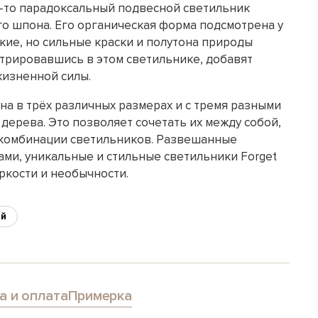
-то парадоксальный подвесной светильник
го шпона. Его органическая форма подсмотрена у
кие, но сильные краски и полутона природы
трировавшись в этом светильнике, добавят
жизненной силы.
на в трёх различных размерах и с тремя разными
 дерева. Это позволяет сочетать их между собой,
 комбинации светильников. Развешанные
ами, уникальные и стильные светильники Forget
ркости и необычности.
ий
а и оплата
Примерка