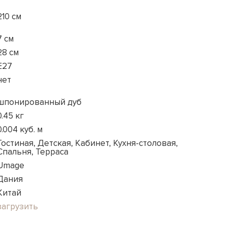
210 см
7 см
28 см
E27
нет
шпонированный дуб
0.45 кг
0.004 куб. м
Гостиная, Детская, Кабинет, Кухня-столовая,
Спальня, Терраса
Umage
Дания
Китай
загрузить