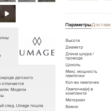
Параметры
Доставк
олны
Высота
Диаметр
Длина шнура /
е
провода
Цоколь
Макс. мощность
лампочки
рироде датского
Кол-во лампочек
 отличается
Лампочка(и) в
алях. Модели
комплекте
ы.
Материал
ый след, Umage пошла
Важно