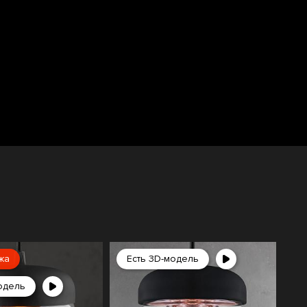
жа
Есть 3D-модель
одель