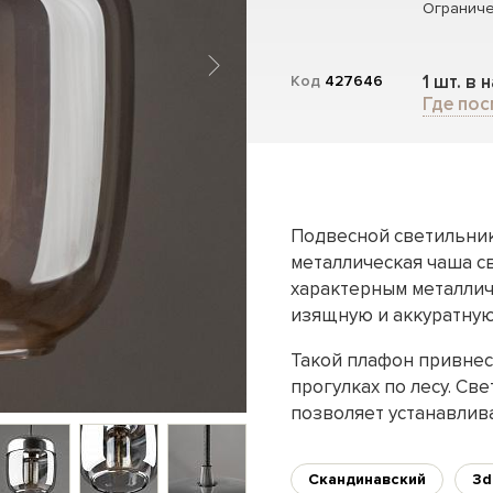
Ограниче
1 шт. в 
Код
427646
Где пос
Подвесной светильник 
металлическая чаша с
характерным металлич
изящную и аккуратну
Такой плафон привнес
прогулках по лесу. С
позволяет устанавлив
Скандинавский
3d