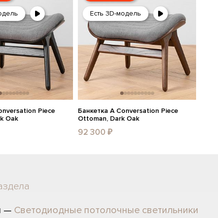
одель
Есть 3D-модель
nversation Piece
Банкетка A Conversation Piece
ck Oak
Ottoman, Dark Oak
92 300 ₽
аздела
л —
Светодиодные потолочные светильники