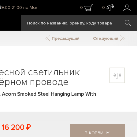
8
9:00-21:00 по Мск
0
0
Предыдущий
Следующий
есной светильник
чёрном проводе
Acorn Smoked Steel Hanging Lamp With
16 200 ₽
В КОРЗИНУ