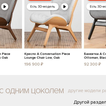
Есть 3D-модель
Есть 3D-м
 Piece
Кресло A Conversation Piece
Банкетка A Co
k Oak
Lounge Chair Low, Oak
Ottoman, Bla
196 900 ₽
92 300 ₽
с одним цоколем
другие модели р
Другой разде