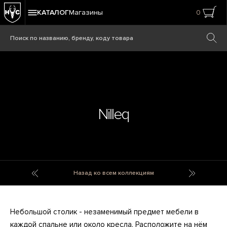
КАТАЛОГ
Магазины
0
Nilleq
Nikiti
Nirvana
Назад ко всем коллекциям
Небольшой столик - незаменимый предмет мебели в
каждой спальне или около кресла. Расположите на нём