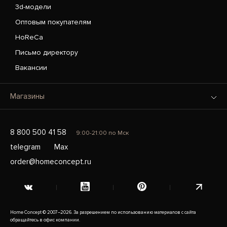
3d-модели
Оптовым покупателям
HoReCa
Письмо директору
Вакансии
Магазины
8 800 500 41 58
9:00-21:00 по Мск
telegram
Max
order@homeconcept.ru
Home Concept © 2007–2026. За разрешением по использованию материалов с сайта
обращайтесь в офис компании.