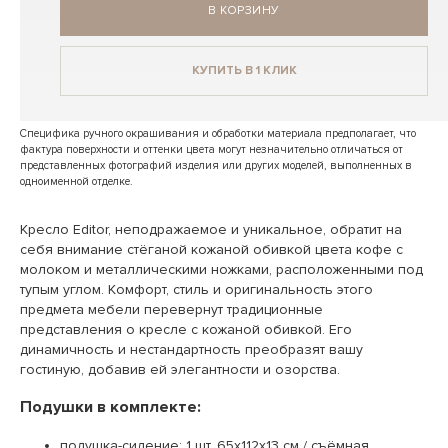
В КОРЗИНУ
КУПИТЬ В 1 КЛИК
Специфика ручного окрашивания и обработки материала предполагает, что
фактура поверхности и оттенки цвета могут незначительно отличаться от
представленных фотографий изделия или других моделей, выполненных в
одноименной отделке.
Кресло Editor, неподражаемое и уникальное, обратит на
себя внимание стёганой кожаной обивкой цвета кофе с
молоком и металлическими ножками, расположенными под
тупым углом. Комфорт, стиль и оригинальность этого
предмета мебели перевернут традиционные
представления о кресле с кожаной обивкой. Его
динамичность и нестандартность преобразят вашу
гостиную, добавив ей элегантности и озорства.
Подушки в комплекте:
подушка-сидение: 1 шт. 65х112х13 см / съёмная