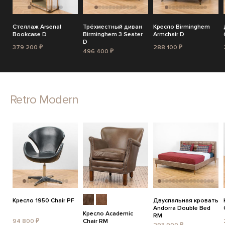
Стеллаж Arsenal
Трёхместный диван
Кресло Birminghem
Bookcase D
Birminghem 3 Seater
Armchair D
D
379 200 ₽
288 100 ₽
496 400 ₽
Retro Modern
Кресло 1950 Chair PF
Двуспальная кровать
Andorra Double Bed
Кресло Academic
RM
94 800 ₽
Chair RM