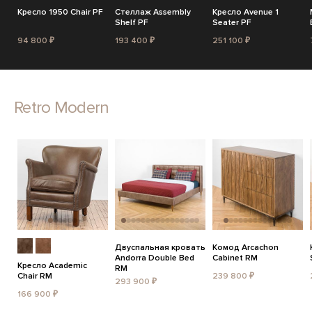
Кресло 1950 Chair PF
Стеллаж Assembly
Кресло Avenue 1
Shelf PF
Seater PF
94 800 ₽
193 400 ₽
251 100 ₽
Retro Modern
Двуспальная кровать
Комод Arcachon
Andorra Double Bed
Cabinet RM
Кресло Academic
RM
Chair RM
239 800 ₽
293 900 ₽
166 900 ₽