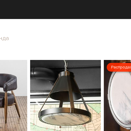
нда
Распрода