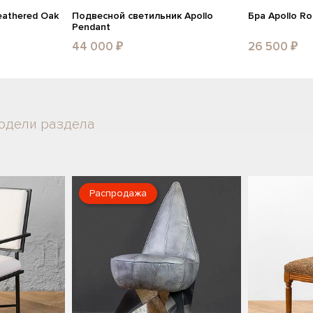
eathered Oak
Подвесной светильник Apollo
Бра Apollo R
Pendant
44 000 ₽
26 500 ₽
одели раздела
Распродажа