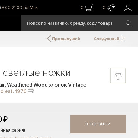
8
9:00-21:00 по Мск
0
0
Предыдущий
Следующий
, светлые ножки
air, Weathered Wood хлопок Vintage
o est. 1976
0 ₽
В КОРЗИНУ
нная серия!