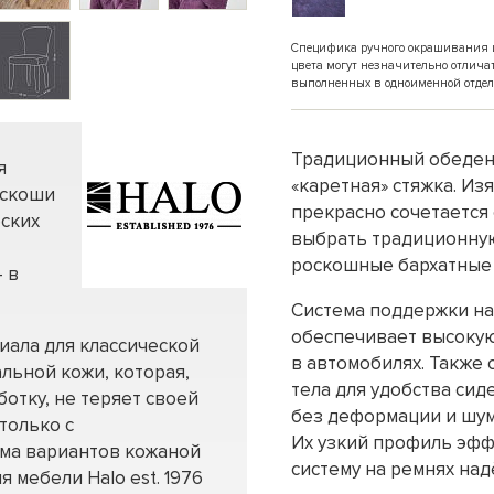
Специфика ручного окрашивания и 
цвета могут незначительно отлича
выполненных в одноименной отдел
Традиционный обеденн
я
«каретная» стяжка. И
оскоши
прекрасно сочетается
еских
выбрать традиционную
роскошные бархатные
 в
Система поддержки на
обеспечивает высокую
иала для классической
в автомобилях. Также 
льной кожи, которая,
тела для удобства си
отку, не теряет своей
без деформации и шум
только с
Их узкий профиль эфф
мма вариантов кожаной
систему на ремнях на
я мебели Halo est. 1976