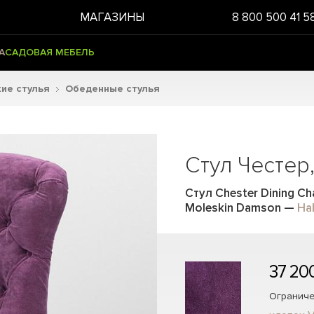
МАГАЗИНЫ
8 800 500 41 5
А
САДОВАЯ МЕБЕЛЬ
ие стулья
Обеденные стулья
Стул Честер
Стул Chester Dining Ch
Moleskin Damson
—
Hal
37 20
Ограниче