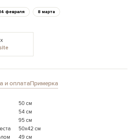
14 февраля
8 марта
ах
site
а и оплата
Примерка
50 см
54 см
95 см
еста
50x42 см
олом
49 см