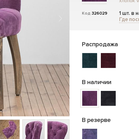
хлопок V
1 шт. в 
Код
326029
Где пос
Распродажа
В наличии
В резерве