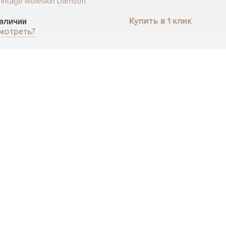
intage Moleskin Damson
Купить в 1 клик
наличии
мотреть?