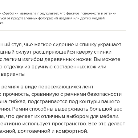
обработки материала предполагает, что фактура поверхности и оттенки
ться от представленных фотографий изделия или других моделей,
ке.
ый стул, чье мягкое сидение и спинку украшает
зящный силуэт расширяющейся кверху спинки
 с легким изгибом деревянных ножек. Вы можете
 отделку из вручную состаренных кож или
 варианты.
 ремнях в виде пересекающихся лент
 прочность, сравнимую с ремнями безопасности
она гибкая, подстраивается под контуры вашего
дения. Ремни способны выдерживать большой вес
а, что делает их отличным выбором для мебели.
ективно использует пространство. Все это делает
дёжной, долговечной и комфортной.