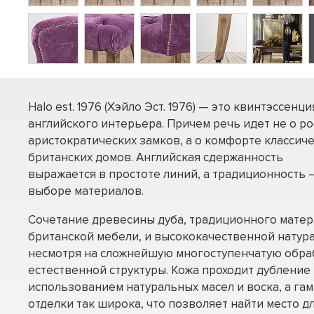
Halo est. 1976 (Хэйло Эст. 1976) — это квинтэссенци
английского интерьера. Причем речь идет не о р
аристократических замков, а о комфорте классич
британских домов. Английская сдержанность
выражается в простоте линий, а традиционность –
выборе материалов.
Сочетание древесины дуба, традиционного матер
британской мебели, и высококачественной натура
несмотря на сложнейшую многоступенчатую обраб
естественной структуры. Кожа проходит дубление 
использованием натуральных масел и воска, а га
отделки так широка, что позволяет найти место дл