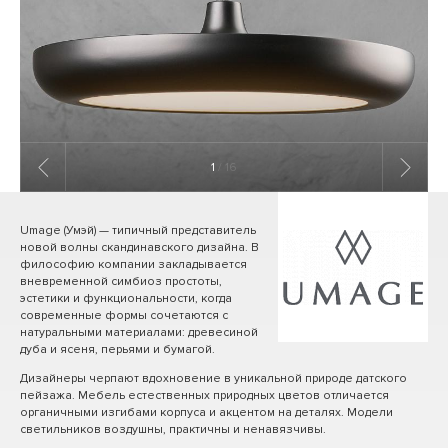
1
/ 16
Umage (Умэй) — типичный представитель
новой волны скандинавского дизайна. В
философию компании закладывается
вневременной симбиоз простоты,
эстетики и функциональности, когда
современные формы сочетаются с
натуральными материалами: древесиной
дуба и ясеня, перьями и бумагой.
Дизайнеры черпают вдохновение в уникальной природе датского
пейзажа. Мебель естественных природных цветов отличается
органичными изгибами корпуса и акцентом на деталях. Модели
светильников воздушны, практичны и ненавязчивы.