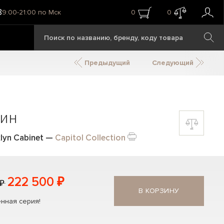
8
9:00-21:00 по Мск
0
0
Предыдущий
Следующий
ин
yn Cabinet
—
Capitol Collection
222 500 ₽
 ₽
В КОРЗИНУ
нная серия!