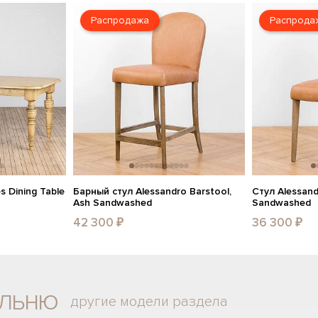
Распродажа
Распрода
 Dining Table
Барный стул Alessandro Barstool,
Стул Alessand
Ash Sandwashed
Sandwashed
42 300 ₽
36 300 ₽
альню
другие модели раздела