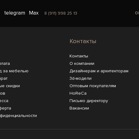
o
telegram
Max
8 (911) 998 25 13
Контакты
Контакты
плата
О компании
д за мебелью
Дизайнерам и архитекторам
врат
3d-модели
ые скидки
Оптовым покупателям
ров
HoReCa
есса
Письмо директору
ферта
Вакансии
нфиденциальности