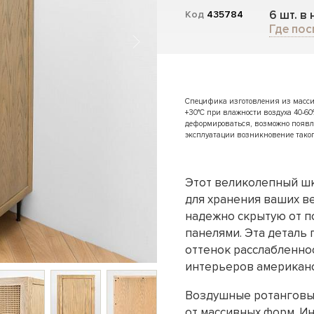
6 шт. в
Код
435784
Где пос
Специфика изготовления из массива
+30°C при влажности воздуха 40-60
деформироваться, возможно появл
эксплуатации возникновение таког
Этот великолепный ш
для хранения ваших в
надежно скрытую от п
панелями. Эта деталь
оттенок расслабленнос
интерьеров американс
Воздушные ротанговые
от массивных форм. И