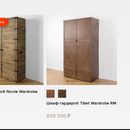
жа
б Nicole Wardrobe
Шкаф-гардероб Tibet Wardrobe RM
605 300 ₽