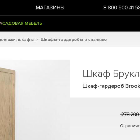
МАГАЗИНЫ
8 800 500 41 5
А
САДОВАЯ МЕБЕЛЬ
теллажи, шкафы
Шкафы-гардеробы в спальню
Шкаф Брукл
Шкаф-гардероб Brookl
278 200
Ограниче