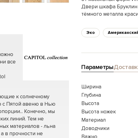
Двери шкафа Бруклин 
тёмного металла краси
Эко
Американский
можно
ни все
Параметры
Доставк
tol
Ширина
Глубина
лающие к солнечному
Высота
 с Пятой авеню в Нью
порции... Конечно, мы
Высота ножек
ких линий. Тем не
Материал
ных материалов - льна
Доводчики
 а в прочности не
Важно