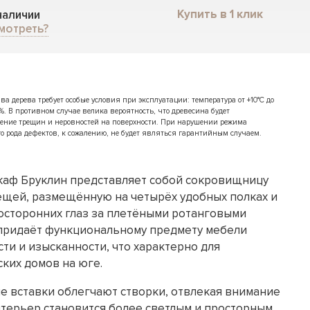
Купить в 1 клик
 наличии
мотреть?
 дерева требует особые условия при эксплуатации: температура от +10°C до
%. В противном случае велика вероятность, что древесина будет
ение трещин и неровностей на поверхности. При нарушении режима
о рода дефектов, к сожалению, не будет являться гарантийным случаем.
каф Бруклин представляет собой сокровищницу
ещей, размещённую на четырёх удобных полках и
осторонних глаз за плетёными ротанговыми
 придаёт функциональному предмету мебели
ти и изысканности, что характерно для
ких домов на юге.
 вставки облегчают створки, отвлекая внимание
нтерьер становится более светлым и просторным.