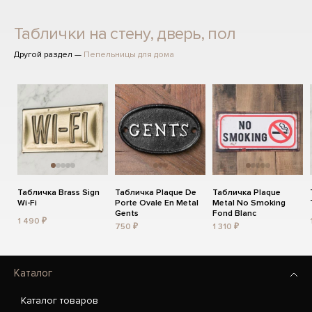
Таблички на стену, дверь, пол
Другой раздел —
Пепельницы для дома
Табличка Brass Sign
Табличка Plaque De
Табличка Plaque
Wi-Fi
Porte Ovale En Metal
Metal No Smoking
Gents
Fond Blanc
1 490 ₽
750 ₽
1 310 ₽
Каталог
Каталог товаров