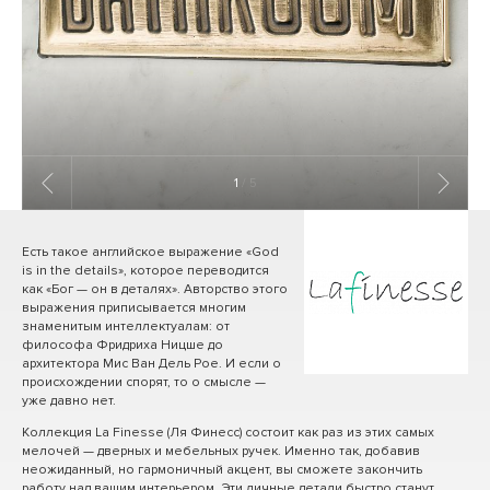
1
/ 5
Есть такое английское выражение «God
is in the details», которое переводится
как «Бог — он в деталях». Авторство этого
выражения приписывается многим
знаменитым интеллектуалам: от
философа Фридриха Ницше до
архитектора Мис Ван Дель Рое. И если о
происхождении спорят, то о смысле —
уже давно нет.
Коллекция La Finesse (Ля Финесс) состоит как раз из этих самых
мелочей — дверных и мебельных ручек. Именно так, добавив
неожиданный, но гармоничный акцент, вы сможете закончить
работу над вашим интерьером. Эти личные детали быстро станут