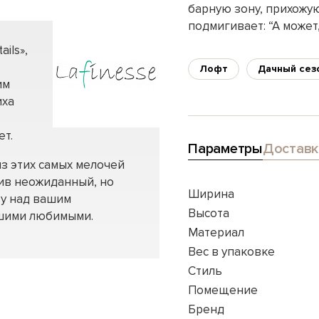
барную зону, прихожу
подмигивает: “А может
ils»,
Лофт
Дачный сез
им
иха
о
ет.
Параметры
Доставк
 из этих самых мелочей
вив неожиданный, но
Ширина
ту над вашим
Высота
ашими любимыми.
Материал
Вес в упаковке
Стиль
Помещение
Бренд