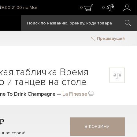
8
9:00-21:00 по Мск
0
0
Предыдущий
кая табличка Время
 и танцев на столе
ime To Drink Champagne
—
La Finesse
 ₽
В КОРЗИНУ
нная серия!