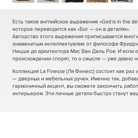
Есть такое английское выражение «God is in the deta
которое переводится как «Бог — он в деталях».
Авторство этого выражения приписывается мног
знаменитым интеллектуалам: от философа Фридр
Ницше до архитектора Мис Ван Дель Рое. И если 
происхождении спорят, то о смысле — уже давно н
Коллекция La Finesse (Ля Финесс) состоит как раз
— дверных и мебельных ручек. Именно так, доба
гармоничный акцент, вы сможете закончить рабо
интерьером. Эти личные детали быстро станут в