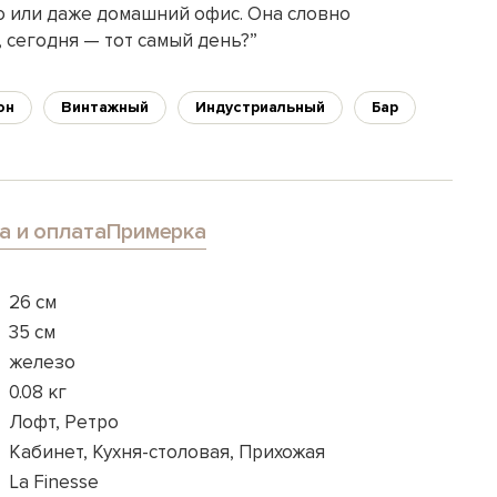
ю или даже домашний офис. Она словно
, сегодня — тот самый день?”
он
Винтажный
Индустриальный
Бар
а и оплата
Примерка
26 см
35 см
железо
0.08 кг
Лофт, Ретро
Кабинет, Кухня-столовая, Прихожая
La Finesse