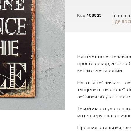
5 шт. в
Код
468823
Где пос
Винтажные металличес
просто декор, а спосо
каплю самоиронии.
На этой табличке — см
танцевать на столе”. Л
забывая об условностя
Такой аксессуар точн
интерьеру празднично
Прочная, стильная, сл