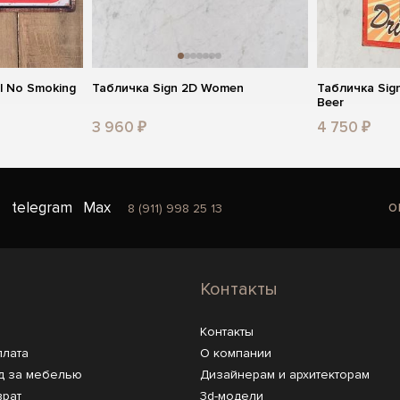
l No Smoking
Табличка Sign 2D Women
Табличка Sign
Beer
3 960 ₽
4 750 ₽
o
telegram
Max
8 (911) 998 25 13
Контакты
Контакты
плата
О компании
д за мебелью
Дизайнерам и архитекторам
врат
3d-модели