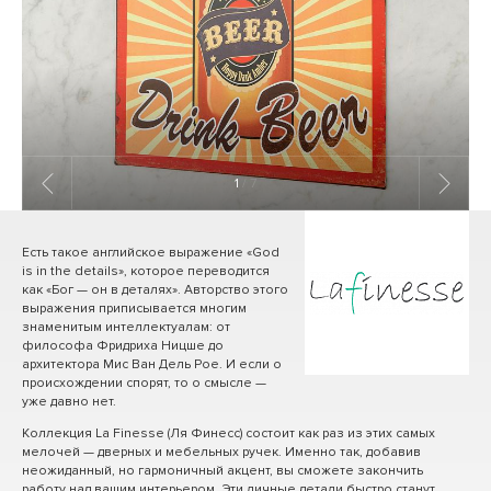
1
/ 7
Есть такое английское выражение «God
is in the details», которое переводится
как «Бог — он в деталях». Авторство этого
выражения приписывается многим
знаменитым интеллектуалам: от
философа Фридриха Ницше до
архитектора Мис Ван Дель Рое. И если о
происхождении спорят, то о смысле —
уже давно нет.
Коллекция La Finesse (Ля Финесс) состоит как раз из этих самых
мелочей — дверных и мебельных ручек. Именно так, добавив
неожиданный, но гармоничный акцент, вы сможете закончить
работу над вашим интерьером. Эти личные детали быстро станут