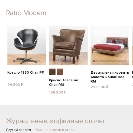
Retro Modern
Кресло 1950 Chair PF
Двуспальная кровать
Andorra Double Bed
Кресло Academic
RM
94 800 ₽
Chair RM
293 900 ₽
166 900 ₽
Журнальные, кофейные столы
Другой раздел —
Барные стойки и столы