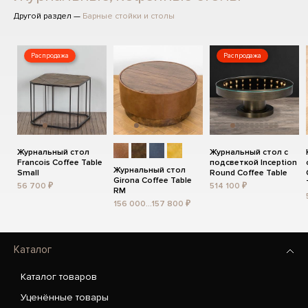
Другой раздел —
Барные стойки и столы
Распродажа
Распродажа
Журнальный стол
Журнальный стол с
Francois Coffee Table
подсветкой Inception
Журнальный стол
Small
Round Coffee Table
Girona Coffee Table
56 700 ₽
514 100 ₽
RM
156 000...157 800 ₽
Каталог
Каталог товаров
Уценённые товары