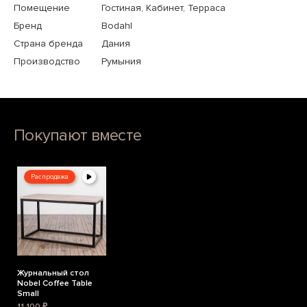
Помещение
Гостиная, Кабинет, Терраса
Бренд
Bodahl
Страна бренда
Дания
Производство
Румыния
Покупают вместе
Распродажа
Журнальный стол
Nobel Coffee Table
Small
11 100 ₽