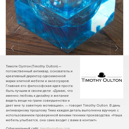
1
/ 10
Тимоти Оултон (Timothy Oulton) —
потомственный антиквар, основатель и
креативный директор одноименной
марки элитной мебели и аксессуаров.
Главная его философская идея проста:
быть лучшим в своем деле. «Думаю, что
именно любовь к дизайну и желание
видеть вещи на грани совершенства и
дает мне ту заветную мотивацию», — говорит Timothy Oulton. В дань
антикварному прошлому Тима каждая деталь выполнена вручную с
использованием проверенной веками техники производства. «Наша
мебель улыбается, она сама входит с вами в контакт».
Официальный сайт:
timothyoulton.com