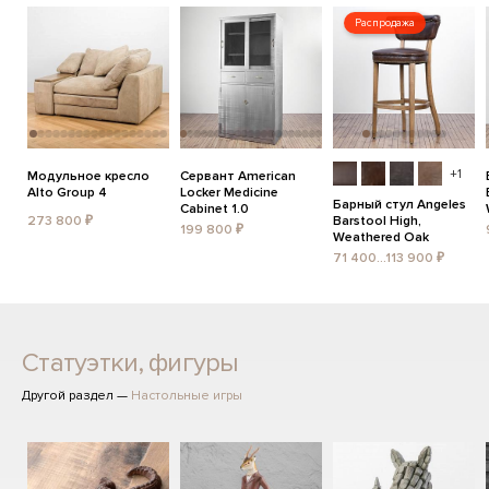
Распродажа
+1
Модульное кресло
Сервант American
Alto Group 4
Locker Medicine
Барный стул Angeles
Cabinet 1.0
273 800 ₽
Barstool High,
199 800 ₽
Weathered Oak
71 400...113 900 ₽
Статуэтки, фигуры
Другой раздел —
Настольные игры