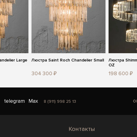
ndelier Large
Люстра Saint Roch Chandelier Small
Люстра Shimm
OZ
304 300 ₽
198 600 ₽
o
telegram
Max
8 (911) 998 25 13
Контакты