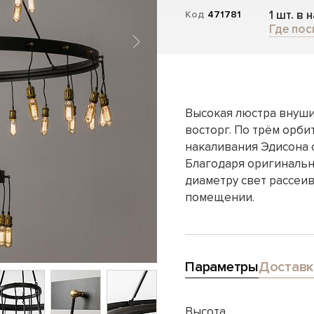
1 шт. в 
Код
471781
Где пос
Высокая люстра внуши
восторг. По трём орб
накаливания Эдисона 
Благодаря оригинальн
диаметру свет рассеив
помещении.
Параметры
Доставк
Высота