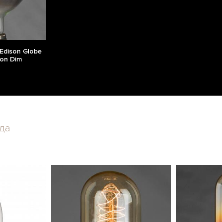
Edison Globe
Non Dim
да