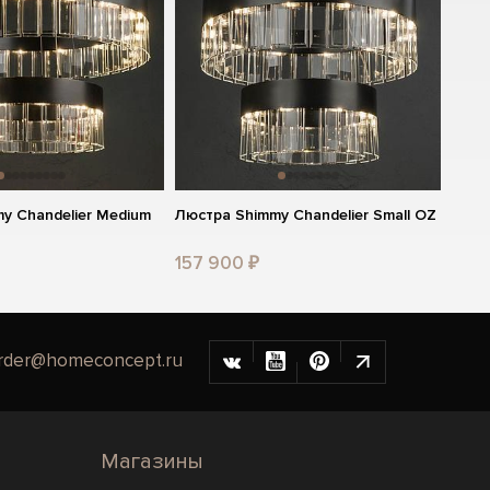
y Chandelier Medium
Люстра Shimmy Chandelier Small OZ
157 900 ₽
rder@homeconcept.ru
Магазины