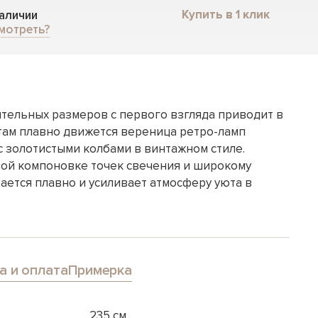
Купить в 1 клик
наличии
мотреть?
тельных размеров с первого взгляда приводит в
итам плавно движется вереница ретро-ламп
с золотистыми колбами в винтажном стиле.
ой компоновке точек свечения и широкому
ается плавно и усиливает атмосферу уюта в
а и оплата
Примерка
235 см