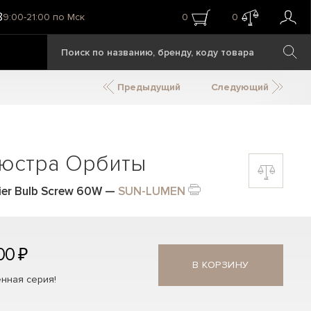
8
9:00-21:00 по Мск
0
0
Предыдущий
Следующий
люстра Орбиты
ier Bulb Screw 60W
—
SUN-LUMEN
00 ₽
В КОРЗИНУ
нная серия!