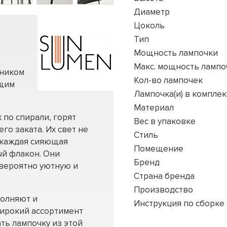
Диаметр
Цоколь
Тип
Мощность лампочки
Макс. мощность лампо
чником
Кол-во лампочек
ющим
Лампочка(и) в комплек
Материал
 по спирали, горят
Вес в упаковке
о заката. Их свет не
Стиль
а каждая сияющая
Помещение
ый флакон. Они
Бренд
евероятно уютную и
Страна бренда
Производство
олняют и
Инструкция по сборке
ирокий ассортимент
ть лампочку из этой