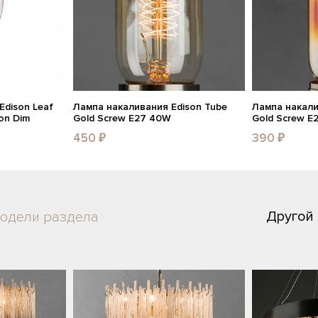
dison Leaf
Лампа накаливания Edison Tube
Лампа накали
on Dim
Gold Screw E27 40W
Gold Screw E
450 ₽
390 ₽
Другой
модели раздела