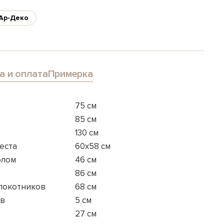
Ар-Деко
а и оплата
Примерка
75 см
85 см
130 см
еста
60x58 см
олом
46 см
86 см
длокотников
68 см
ов
5 см
27 см