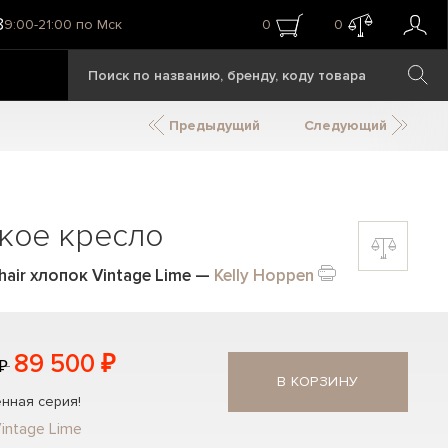
8
9:00-21:00 по Мск
0
0
Предыдущий
Следующий
кое кресло
air хлопок Vintage Lime
—
Kelly Hoppen
89 500 ₽
₽
В КОРЗИНУ
нная серия!
intage Lime