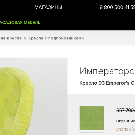
МАГАЗИНЫ
8 800 500 41 5
А
САДОВАЯ МЕБЕЛЬ
ие кресла
Кресла с подлокотниками
Императорс
Кресло 93 Emperor's Ch
357 700 
Ограниче
хлопок V