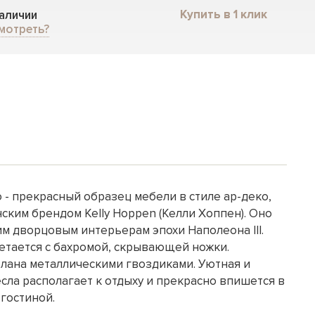
Купить в 1 клик
наличии
мотреть?
 - прекрасный образец мебели в стиле ар-деко,
ским брендом Kelly Hoppen (Келли Хоппен). Оно
м дворцовым интерьерам эпохи Наполеона III.
етается с бахромой, скрывающей ножки.
елана металлическими гвоздиками. Уютная и
сла располагает к отдыху и прекрасно впишется в
гостиной.