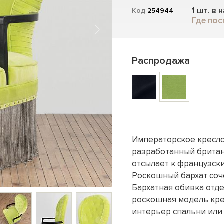
1 шт. в 
Код
254944
Где пос
Распродажа
Императорское кресло
разработанный британ
отсылает к французски
Роскошный бархат соч
Бархатная обивка отд
роскошная модель кре
интерьер спальни или 