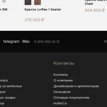
+1
Steel
ir RM
Кресло Loffee 1 Seater
504 600 ₽
275 000 ₽
o
telegram
Max
8 (911) 998 25 13
Контакты
Контакты
плата
О компании
д за мебелью
Дизайнерам и архитекторам
врат
3d-модели
ые скидки
Оптовым покупателям
ров
HoReCa