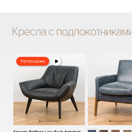
Кресла с подлокотникам
Распродажа
Кресло Belfiore Low Back Armchair,