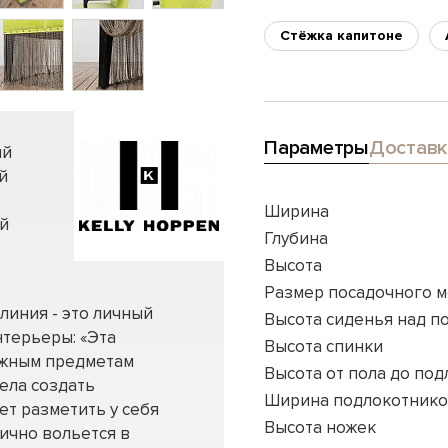
Стёжка капитоне
Параметры
Доставк
ый
й
Ширина
ой
Глубина
Высота
Размер посадочного м
линия - это личный
Высота сиденья над п
нтерьеры: «Эта
Высота спинки
ажным предметам
Высота от пола до по
тела создать
Ширина подлокотник
т разметить у себя
Высота ножек
ично вольется в