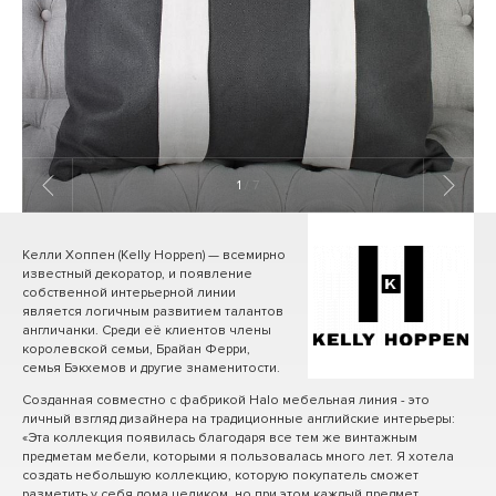
1
/ 7
Келли Хоппен (Kelly Hoppen) — всемирно
известный декоратор, и появление
собственной интерьерной линии
является логичным развитием талантов
англичанки. Среди её клиентов члены
королевской семьи, Брайан Ферри,
семья Бэкхемов и другие знаменитости.
Созданная совместно с фабрикой Halo мебельная линия - это
личный взгляд дизайнера на традиционные английские интерьеры:
«Эта коллекция появилась благодаря все тем же винтажным
предметам мебели, которыми я пользовалась много лет. Я хотела
создать небольшую коллекцию, которую покупатель сможет
разметить у себя дома целиком, но при этом каждый предмет