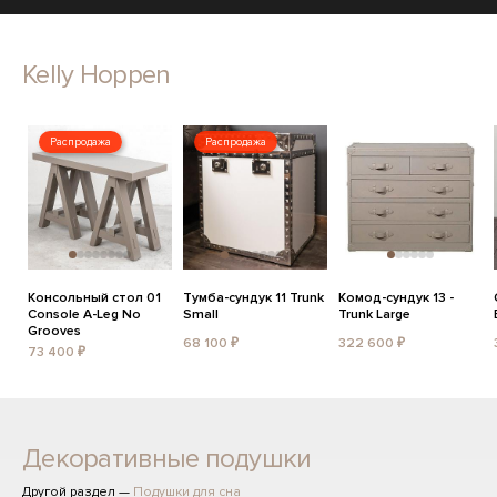
Kelly Hoppen
Распродажа
Распродажа
Консольный стол 01
Тумба-сундук 11 Trunk
Комод-сундук 13 -
Console A-Leg No
Small
Trunk Large
Grooves
68 100 ₽
322 600 ₽
73 400 ₽
Декоративные подушки
Другой раздел —
Подушки для сна