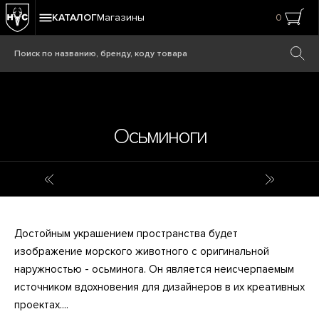
КАТАЛОГ
Магазины
0
Осьминоги
Ретро-фото
Пантеры
Достойным украшением пространства будет
изображение морского животного с оригинальной
наружностью - осьминога. Он является неисчерпаемым
источником вдохновения для дизайнеров в их креативных
проектах....