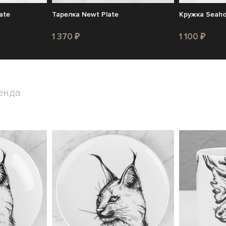
ate
Тарелка Newt Plate
Кружка Seaho
1 370 ₽
1 100 ₽
енда