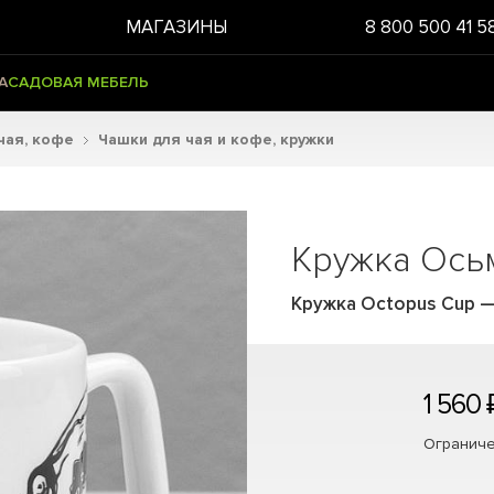
МАГАЗИНЫ
8 800 500 41 5
А
САДОВАЯ МЕБЕЛЬ
чая, кофе
Чашки для чая и кофе, кружки
Кружка Ось
Кружка Octopus Cup
1 560 
Ограниче