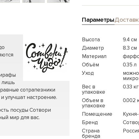
Параметры
Доставк
Высота
9.4 см
до
Диаметр
8.3 см
яются
Материал
фарф
Объём
0.35 л
Уход
можно
жирафы
микро
я лишь
Вес в
0.33 кг
правные сотрапезники
упаковке
 и улучшат настроение.
Объем в
0.002 
упаковке
ость посуды Сотвори
Помещение
Кухня
ый мир для вас.
Бренд
Сотво
Страна
Росси
бренда