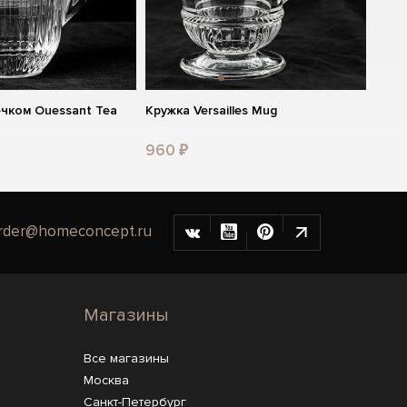
ечком Ouessant Tea
Кружка Versailles Mug
960 ₽
rder@homeconcept.ru
Магазины
Все магазины
Москва
Санкт-Петербург