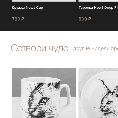
Кружка Newt Cup
Тарелка Newt Deep Pl
780 ₽
800 ₽
Сотвори чудо
другие модели бр