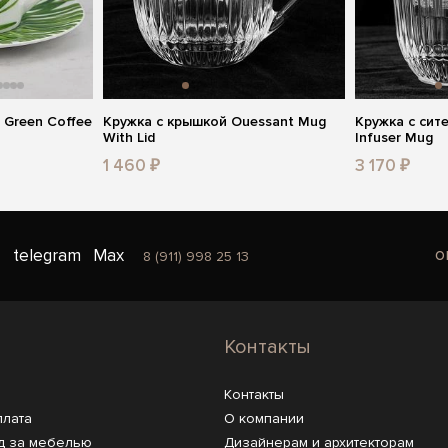
 Green Coffee
Кружка с крышкой Ouessant Mug
Кружка с сит
With Lid
Infuser Mug
1 460 ₽
3 170 ₽
o
telegram
Max
8 (911) 998 25 13
Контакты
Контакты
плата
О компании
д за мебелью
Дизайнерам и архитекторам