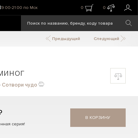
8
9:00-21:00 по Мск
0
0
Предыдущий
Следующий
миног
—
Сотвори чудо
₽
В КОРЗИНУ
нная серия!