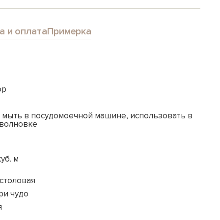
а и оплата
Примерка
ор
 мыть в посудомоечной машине, использовать в
волновке
куб. м
-столовая
ри чудо
я