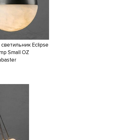
светильник Eclipse
mp Small OZ
abaster