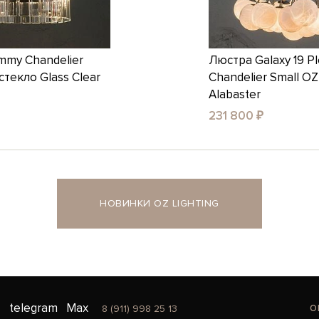
mmy Chandelier
Люстра Galaxy 19 Pl
текло Glass Clear
Chandelier Small O
Alabaster
231 800 ₽
НОВИНКИ OZ LIGHTING
o
telegram
Max
8 (911) 998 25 13