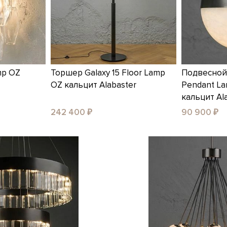
mp OZ
Торшер Galaxy 15 Floor Lamp
Подвесной 
OZ кальцит Alabaster
Pendant La
кальцит Al
242 400 ₽
90 900 ₽