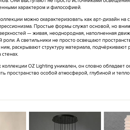
лов. Они выступают не просто источниками освещения, 
енными характером и философией.
коллекции можно охарактеризовать как арт-дизайн на 
спрессионизма. Простые формы служат основой, но вни
верхностей — живая, неоднородная, наполненная движ
й роли. А светильники не просто освещают пространств
 ним, раскрывают структуру материала, подчёркивают 
 стенах.
коллекции OZ Lighting уникален, он словно обладает 
ь пространство особой атмосферой, глубиной и тепло