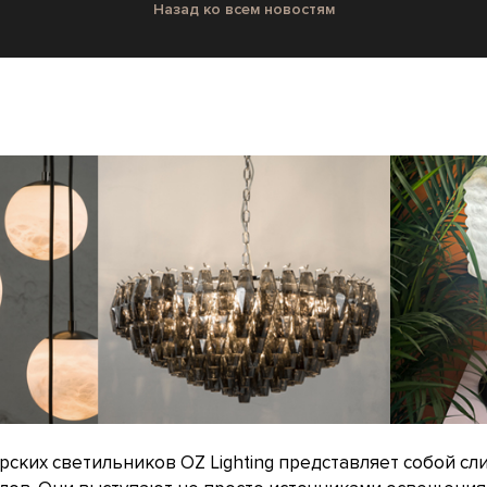
Назад ко всем новостям
ских светильников OZ Lighting представляет собой сл