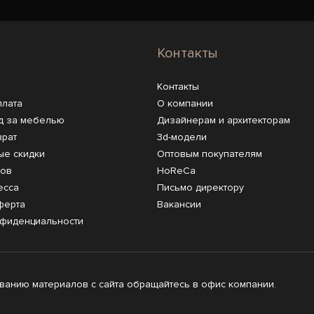
Контакты
Контакты
плата
О компании
д за мебелью
Дизайнерам и архитекторам
врат
3d-модели
ые скидки
Оптовым покупателям
ров
HoReCa
есса
Письмо директору
ферта
Вакансии
нфиденциальности
анию материалов с сайта обращайтесь в офис компании.