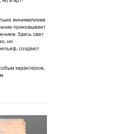
но и арт-
стыке минимализма
мание приковывает
ением. Здесь свет
о, но
рельеф, создают
особым характером,
м.