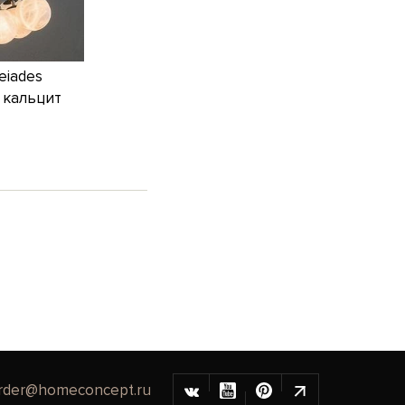
eiades
Z кальцит
rder@homeconcept.ru