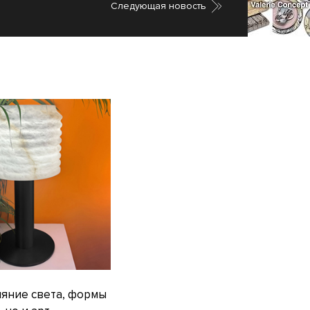
Cледующая новость
ияние света, формы