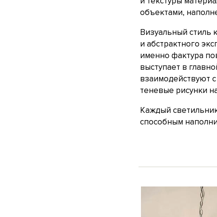
и текстуры материа
объектами, наполн
Визуальный стиль 
и абстрактного эк
именно фактура по
выступает в главно
взаимодействуют с
теневые рисунки на
Каждый светильник 
способным наполнит