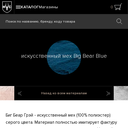
КАТАЛОГ
Магазины
0
искусственный мех Big Bear Blue
искусственный мех Big Bear Pink
искусств
Назад ко всем материалам
Биг Беар Грэй - искусственный мех (100% полиэстер)
серого цвета. Материал полностью имитирует фактуру