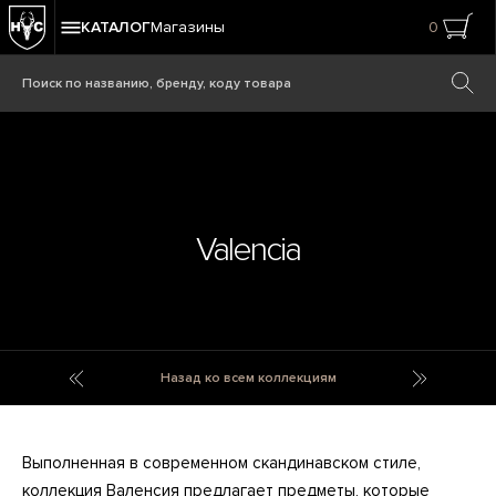
КАТАЛОГ
Магазины
0
Valencia
Urchin Artline
Valerie
Назад ко всем коллекциям
Выполненная в современном скандинавском стиле,
коллекция Валенсия предлагает предметы, которые