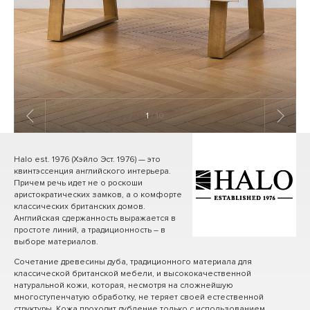
1
/ 10
Halo est. 1976 (Хэйло Эст. 1976) — это
квинтэссенция английского интерьера.
Причем речь идет не о роскоши
аристократических замков, а о комфорте
классических британских домов.
Английская сдержанность выражается в
простоте линий, а традиционность – в
выборе материалов.
Сочетание древесины дуба, традиционного материала для
классической британской мебели, и высококачественной
натуральной кожи, которая, несмотря на сложнейшую
многоступенчатую обработку, не теряет своей естественной
структуры. Кожа проходит дубление только с использованием