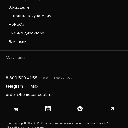
3d-модели
Оптовым покупателям
HoReCa
Письмо директору
Вакансии
Магазины
8 800 500 41 58
9:00-21:00 по Мск
telegram
Max
order@homeconcept.ru
Home Concept © 2007–2026. За разрешением по использованию материалов с сайта
обращайтесь в офис компании.