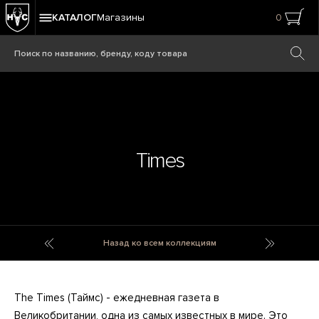
КАТАЛОГ
Магазины
0
Times
Timeless
TO Bags
Назад ко всем коллекциям
The Times (Таймс) - ежедневная газета в
Великобритании, одна из самых известных в мире. Это