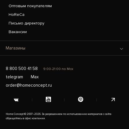
Оптовым покупателям
HoReCa
Письмо директору
Вакансии
Магазины
8 800 500 41 58
9:00-21:00 по Мск
telegram
Max
order@homeconcept.ru
Home Concept © 2007–2026. За разрешением по использованию материалов с сайта
обращайтесь в офис компании.