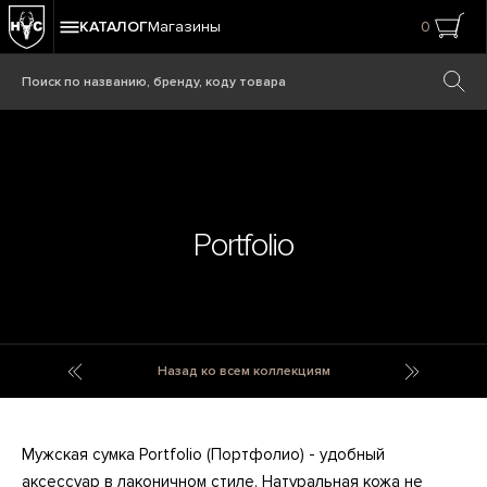
КАТАЛОГ
Магазины
0
Portfolio
Porcelain Lamps
Porto
Назад ко всем коллекциям
Мужская сумка Portfolio (Портфолио) - удобный
аксессуар в лаконичном стиле. Натуральная кожа не