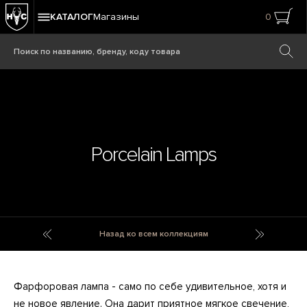
КАТАЛОГ
Магазины
0
Porcelain Lamps
Polyresin Knobs
Portfolio
Назад ко всем коллекциям
Фарфоровая лампа - само по себе удивительное, хотя и
не новое явление. Она дарит приятное мягкое свечение,