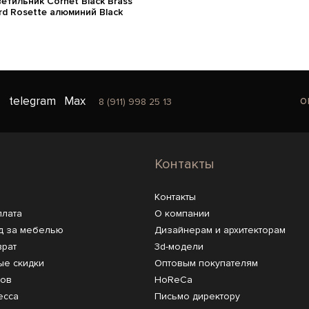
етильник Cornet Black Brass
rd Rosette алюминий Black
o
telegram
Max
8 (911) 998 25 13
Контакты
Контакты
плата
О компании
д за мебелью
Дизайнерам и архитекторам
врат
3d-модели
ые скидки
Оптовым покупателям
ров
HoReCa
есса
Письмо директору