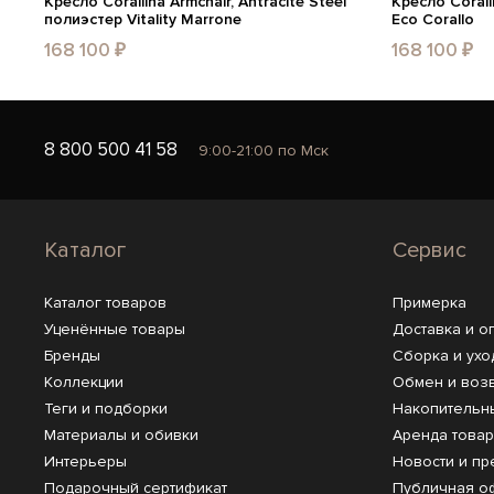
Кресло Corallina Armchair, Antracite Steel
Кресло Corall
полиэстер Vitality Marrone
Eco Corallo
168 100 ₽
168 100 ₽
8 800 500 41 58
9:00-21:00 по Мск
Каталог
Сервис
Каталог товаров
Примерка
Уценённые товары
Доставка и о
Бренды
Сборка и ухо
Коллекции
Обмен и воз
Теги и подборки
Накопительн
Материалы и обивки
Аренда това
Интерьеры
Новости и пр
Подарочный сертификат
Публичная о