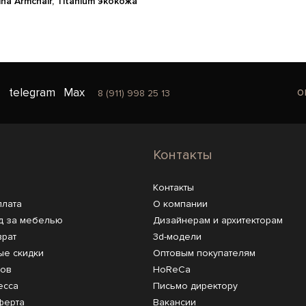
ina Armchair, Titanium экокожа
o
telegram
Max
8 (911) 998 25 13
Контакты
Контакты
плата
О компании
д за мебелью
Дизайнерам и архитекторам
врат
3d-модели
ые скидки
Оптовым покупателям
ров
HoReCa
есса
Письмо директору
ферта
Вакансии