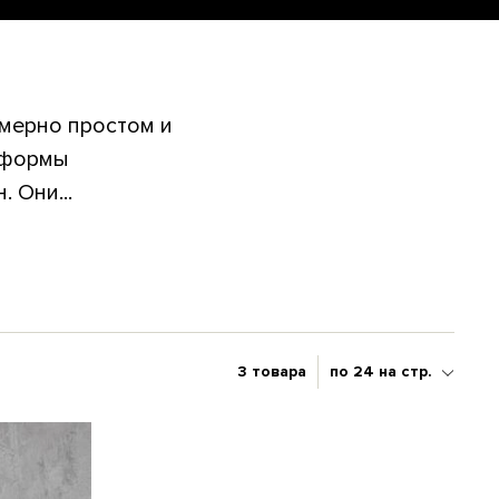
мерно простом и
 формы
 Они...
3 товара
по 24 на стр.