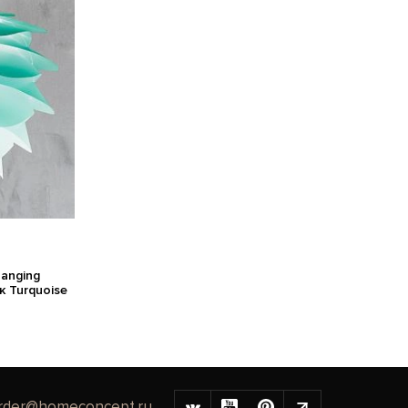
anging
к Turquoise
rder@homeconcept.ru