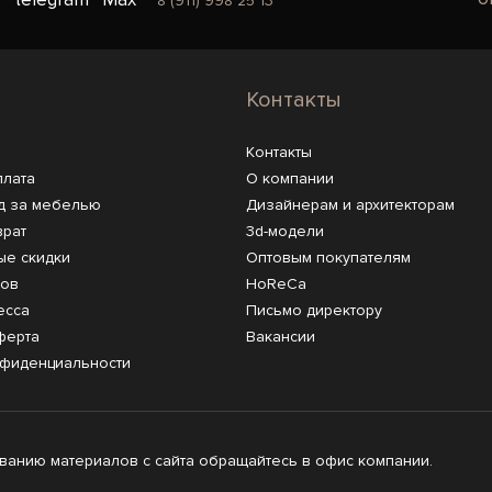
8 (911) 998 25 13
Контакты
Контакты
плата
О компании
д за мебелью
Дизайнерам и архитекторам
врат
3d-модели
ые скидки
Оптовым покупателям
ров
HoReCa
есса
Письмо директору
ферта
Вакансии
нфиденциальности
анию материалов с сайта обращайтесь в офис компании.