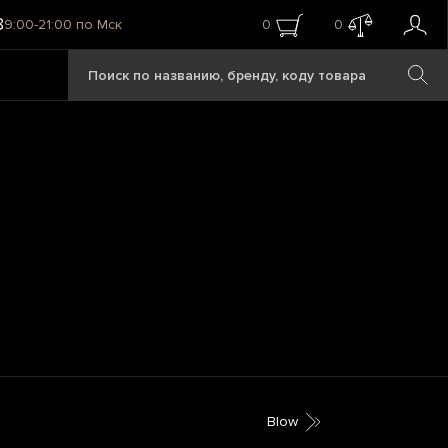
8
9:00-21:00 по Мск
0
0
Blow