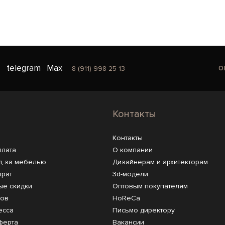
o
telegram
Max
8 (911) 998 25 13
Контакты
Контакты
плата
О компании
д за мебелью
Дизайнерам и архитекторам
врат
3d-модели
ые скидки
Оптовым покупателям
ров
HoReCa
есса
Письмо директору
ферта
Вакансии