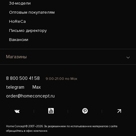
3d-модели
Оптовым покупателям
HoReCa
Письмо директору
Вакансии
Магазины
8 800 500 41 58
9:00-21:00 по Мск
telegram
Max
order@homeconcept.ru
Home Concept © 2007–2026. За разрешением по использованию материалов с сайта
обращайтесь в офис компании.