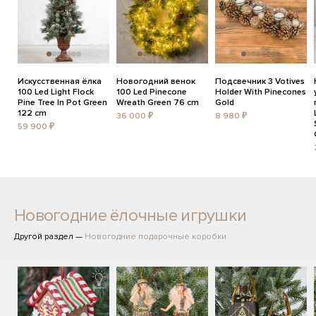
Искусственная ёлка
Новогодний венок
Подсвечник 3 Votives
100 Led Light Flock
100 Led Pinecone
Holder With Pinecones
Pine Tree In Pot Green
Wreath Green 76 cm
Gold
122 cm
36 000 ₽
8 980 ₽
59 900 ₽
Новогодние ёлочные игрушки
Другой раздел —
Новогодние подарочные коробки