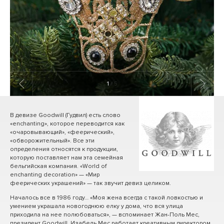
1
/ 5
В девизе Goodwill (Гудвил) есть слово
«enchanting», которое переводится как
«очаровывающий», «феерический»,
«обворожительный». Все эти
определения относятся к продукции,
которую поставляет нам эта семейная
бельгийская компания. «World of
enchanting decoration» — «Мир
феерических украшений» — так звучит девиз целиком.
Началось все в 1986 году… «Моя жена всегда с такой ловкостью и
умением украшала новогоднюю елку у дома, что вся улица
приходила на нее полюбоваться», — вспоминает Жан-Поль Мес,
президент Goodwill. Изабель Мес работает креативным директором