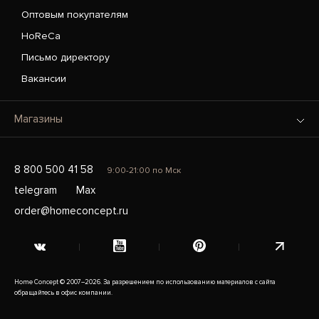
Оптовым покупателям
HoReCa
Письмо директору
Вакансии
Магазины
8 800 500 41 58
9:00-21:00 по Мск
telegram
Max
order@homeconcept.ru
Home Concept © 2007–2026. За разрешением по использованию материалов с сайта
обращайтесь в офис компании.