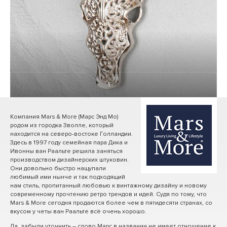
1
/ 0
Компания Mars & More (Марс Энд Мо)
родом из городка Зволле, который
находится на северо-востоке Голландии.
Здесь в 1997 году семейная пара Дика и
Ивонны ван Раальте решила заняться
производством дизайнерских штуковин.
Они довольно быстро нащупали
любимый ими нынче и так подходящий
нам стиль, пропитанный любовью к винтажному дизайну и новому
современному прочтению ретро трендов и идей. Судя по тому, что
Mars & More сегодня продаются более чем в пятидесяти странах, со
вкусом у четы ван Раальте всё очень хорошо.
Да, забыли уточнить – слово Марс в названии не имеет отношение к