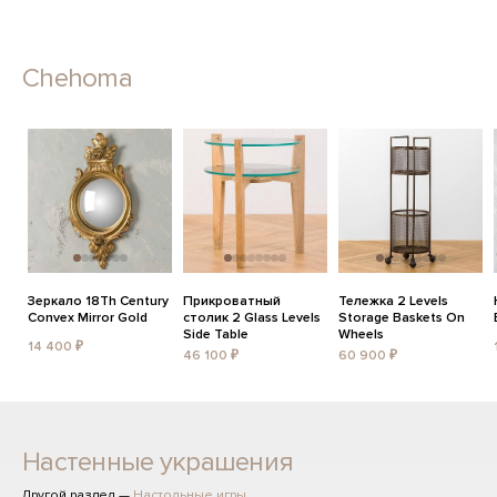
Chehoma
Зеркало 18Th Century
Прикроватный
Тележка 2 Levels
Convex Mirror Gold
столик 2 Glass Levels
Storage Baskets On
Side Table
Wheels
14 400 ₽
46 100 ₽
60 900 ₽
Настенные украшения
Другой раздел —
Настольные игры