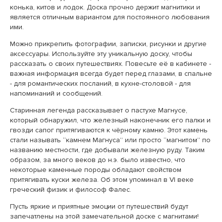
конька, китов и лодок. Доска прочно держит магнитики и
является отличным вариантом для постоянного любования
ими.
Можно прикрепить фотографии, записки, рисунки и другие
аксессуары. Используйте эту уникальную доску, чтобы
рассказать о своих путешествиях. Повесьте её в кабинете -
важная информация всегда будет перед глазами, в спальне
- для романтических посланий, в кухне-столовой - для
напоминаний и сообщений.
Старинная легенда рассказывает о пастухе Магнусе,
который обнаружил, что железный наконечник его палки и
гвозди сапог притягиваются к чёрному камню. Этот камень
стали называть “камнем Магнуса” или просто “магнитом” по
названию местности, где добывали железную руду. Таким
образом, за много веков до н.э. было известно, что
некоторые каменные породы обладают свойством
притягивать куски железа. Об этом упоминал в VI веке
греческий физик и философ Фалес.
Пусть яркие и приятные эмоции от путешествий будут
запечатлены на этой замечательной доске с магнитами!