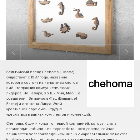
1
/ 12
Бельгийский бренд Chehoma (Шеома)
существует с 1987 года, название
которого состоит из начальных слогов
имён тогдашних коммунистических
лидеров: Че Гевара, Хо Ши Мин, Мао. Её
создатели - Эммануэль Фаш (Emmanuel
Fache) и его жена Линда. Этой
креативной паре очень трудно
удержаться в рамках комплектов и коллекций.
Chehoma, будучи когда-то первой компанией, которая стала
производить объекты из переработанного дерева, сейчас
занимается воспроизведением милых очаровательных объектов
(d'objets de charme), частично изготавливаемых из дерева, с