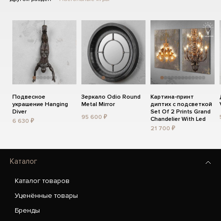
Подвесное
Зеркало Odio Round
Картина-принт
украшение Hanging
Metal Mirror
диптих с подсветкой
Diver
Set Of 2 Prints Grand
95 600 ₽
Chandelier With Led
6 630 ₽
21 700 ₽
Каталог
Каталог товаров
Уценённые товары
Бренды